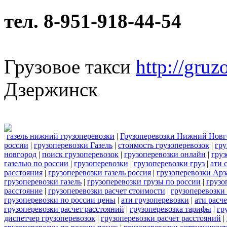
тел. 8-951-918-44-54
Грузовое такси
http://gruz
Дзержинск
газель нижний грузоперевозки
|
Грузоперевозки Нижний Новг
россии
|
грузоперевозки Газель
|
стоимость грузоперевозок
|
гру
новгород
|
поиск грузоперевозок
|
грузоперевозки онлайн
|
груз
газелью по россии
|
грузоперевозки
|
грузоперевозки груз
|
ати 
расстояния
|
грузоперевозки газель россия
|
грузоперевозки Арз
грузоперевозки газель
|
грузоперевозки грузы по россии
|
грузо
расстояние
|
грузоперевозки расчет стоимости
|
грузоперевозки
грузоперевозки по россии цены
|
ати грузоперевозки
|
ати расч
грузоперевозки расчет расстояний
|
грузоперевозка тарифы
|
гр
диспетчер грузоперевозок
|
грузоперевозки расчет расстояний
|