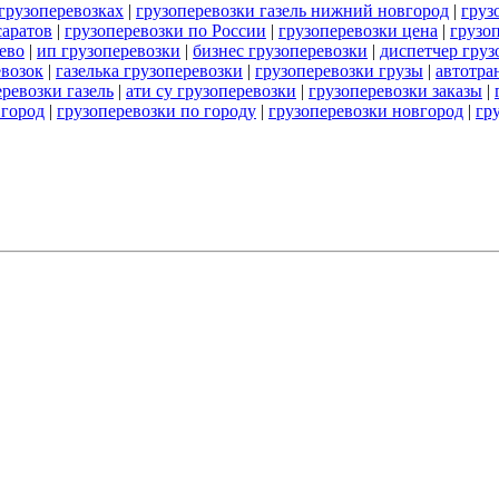
грузоперевозках
|
грузоперевозки газель нижний новгород
|
груз
саратов
|
грузоперевозки по России
|
грузоперевозки цена
|
грузо
ево
|
ип грузоперевозки
|
бизнес грузоперевозки
|
диспетчер гру
евозок
|
газелька грузоперевозки
|
грузоперевозки грузы
|
автотра
ревозки газель
|
ати су грузоперевозки
|
грузоперевозки заказы
|
вгород
|
грузоперевозки по городу
|
грузоперевозки новгород
|
гр