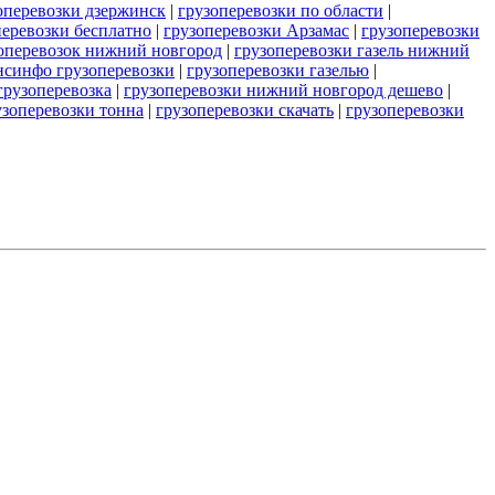
оперевозки дзержинск
|
грузоперевозки по области
|
перевозки бесплатно
|
грузоперевозки Арзамас
|
грузоперевозки
зоперевозок нижний новгород
|
грузоперевозки газель нижний
нсинфо грузоперевозки
|
грузоперевозки газелью
|
грузоперевозка
|
грузоперевозки нижний новгород дешево
|
узоперевозки тонна
|
грузоперевозки скачать
|
грузоперевозки