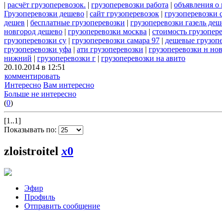
|
расчёт грузоперевозок.
|
грузоперевозки работа
|
объявления о 
Грузоперевозки дешево
|
сайт грузоперевозок
|
грузоперевозки 
дешев
|
бесплатные грузоперевозки
|
грузоперевозки газель деш
новгород дешево
|
грузоперевозки москва
|
стоимость грузопер
грузоперевозки су
|
грузоперевозки самара 97
|
дешевые грузопе
грузоперевозки уфа
|
ати грузоперевозки
|
грузоперевозки н но
нижний
|
грузоперевозки г
|
грузоперевозки на авито
20.10.2014 в 12:51
комментировать
Интересно
Вам интересно
Больше не интересно
(
0
)
[1..1]
Показывать по:
zloistroitel
x
0
Эфир
Профиль
Отправить сообщение