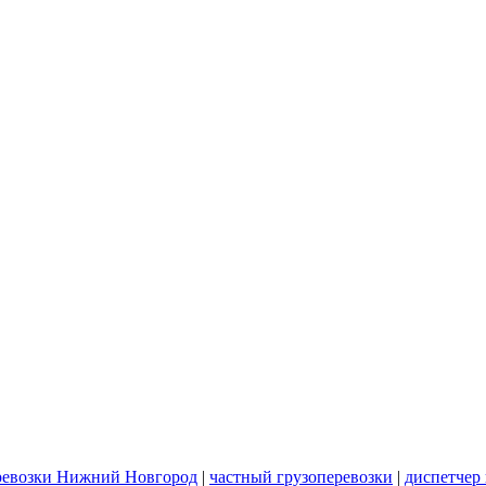
ревозки Нижний Новгород
|
частный грузоперевозки
|
диспетчер 