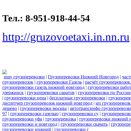
Тел.: 8-951-918-44-54
http://gruzovoetaxi.in.nn.ru
ищу грузоперевозки
|
Грузоперевозки Нижний Новгород
|
част
грузоперевозок
|
грузоперевозки Газель
|
расчёт грузоперевозок
грузоперевозки газель нижний новгород
|
грузоперевозки рабо
дзержинск
|
грузоперевозки саратов
|
грузоперевозки по России
|
грузоперевозки цена
|
бесплатные грузоперевозки
|
грузоперев
диспетчер грузоперевозок нижний новгород
|
ип грузоперевоз
дешево
|
грузоперевозки москва
|
автотрансинфо грузоперевозк
97
|
грузоперевозки газелью
|
грузоперевозки су
|
грузоперевозк
грузоперевозки уфа
|
грузоперевозка
|
грузоперевозки нижний 
грузоперевозки н новгород
|
грузоперевозки скачать
|
грузопере
грузоперевозки нижний
|
грузоперевозки г