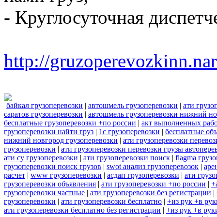
- Круглосуточная диспетч
http://gruzoperevozkinn.na
байкал грузоперевозки
|
автошмель грузоперевозки
|
ати грузо
саратов грузоперевозки
|
автошмель грузоперевозки нижний н
бесплатные грузоперевозки +по россии
|
акт выполненных рабо
грузоперевозки найти груз
|
1с грузоперевозки
|
бесплатные объ
нижний новгород грузоперевозки
|
ати грузоперевозки перевоз
грузоперевозки
|
ати грузоперевозки перевозки грузы автопере
ати су грузоперевозки
|
ати грузоперевозки поиск
|
flagma груз
грузоперевозки поиск грузов
|
swot анализ грузоперевозок
|
аре
расчет
|
www грузоперевозки
|
асдап грузоперевозки
|
ати грузо
грузоперевозки объявления
|
ати грузоперевозки +по россии
|
+
грузоперевозки частные
|
ати грузоперевозки без регистрации
|
грузоперевозки
|
ати грузоперевозки бесплатно
|
+из рук +в ру
ати грузоперевозки бесплатно без регистрации
|
+из рук +в ру