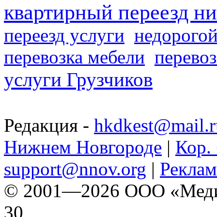
квартирный переезд н
переезд услуги
недорогой
перевозка мебели
перевоз
услуги Грузчиков
Редакция -
hkdkest@mail.r
Нижнем Новгороде
|
Кор. 
support@nnov.org
|
Реклам
© 2001—2026 ООО «Медиа 
30