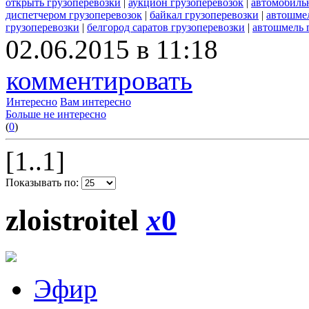
открыть грузоперевозки
|
аукцион грузоперевозок
|
автомобиль
диспетчером грузоперевозок
|
байкал грузоперевозки
|
автошмел
грузоперевозки
|
белгород саратов грузоперевозки
|
автошмель 
02.06.2015 в 11:18
комментировать
Интересно
Вам интересно
Больше не интересно
(
0
)
[1..1]
Показывать по:
zloistroitel
x
0
Эфир