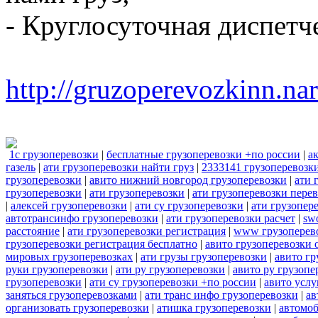
- Круглосуточная диспетч
http://gruzoperevozkinn.na
1с грузоперевозки
|
бесплатные грузоперевозки +по россии
|
а
газель
|
ати грузоперевозки найти груз
|
2333141 грузоперевозк
грузоперевозки
|
авито нижний новгород грузоперевозки
|
ати 
грузоперевозки
|
ати грузоперевозки
|
ати грузоперевозки пере
|
алексей грузоперевозки
|
ати су грузоперевозки
|
ати грузопер
автотрансинфо грузоперевозки
|
ати грузоперевозки расчет
|
sw
расстояние
|
ати грузоперевозки регистрация
|
www грузоперев
грузоперевозки регистрация бесплатно
|
авито грузоперевозки 
мировых грузоперевозках
|
ати грузы грузоперевозки
|
авито гр
руки грузоперевозки
|
ати ру грузоперевозки
|
авито ру грузопе
грузоперевозки
|
ати су грузоперевозки +по россии
|
авито услу
заняться грузоперевозками
|
ати транс инфо грузоперевозки
|
ав
организовать грузоперевозки
|
атишка грузоперевозки
|
автомоб