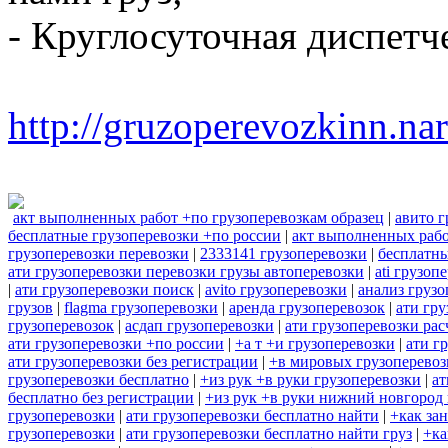
- Круглосуточная диспетч
http://gruzoperevozkinn.na
акт выполненных работ +по грузоперевозкам образец
|
авито г
бесплатные грузоперевозки +по россии
|
акт выполненных рабо
грузоперевозки перевозки
|
2333141 грузоперевозки
|
бесплатны
ати грузоперевозки перевозки грузы автоперевозки
|
ati грузоп
|
ати грузоперевозки поиск
|
avito грузоперевозки
|
анализ грузо
грузов
|
flagma грузоперевозки
|
аренда грузоперевозок
|
ати гру
грузоперевозок
|
асдап грузоперевозки
|
ати грузоперевозки рас
ати грузоперевозки +по россии
|
+а т +и грузоперевозки
|
ати г
ати грузоперевозки без регистрации
|
+в мировых грузоперевоз
грузоперевозки бесплатно
|
+из рук +в руки грузоперевозки
|
ат
бесплатно без регистрации
|
+из рук +в руки нижний новгород 
грузоперевозки
|
ати грузоперевозки бесплатно найти
|
+как за
грузоперевозки
|
ати грузоперевозки бесплатно найти груз
|
+ка