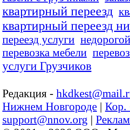
квартирный переезд
кв
квартирный переезд н
переезд услуги
недорогой
перевозка мебели
перевоз
услуги Грузчиков
Редакция -
hkdkest@mail.r
Нижнем Новгороде
|
Кор. 
support@nnov.org
|
Реклам