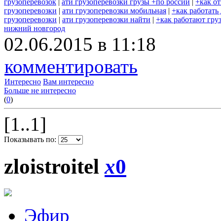
грузоперевозок
|
ати грузоперевозки грузы +по россии
|
+как о
грузоперевозки
|
ати грузоперевозки мобильная
|
+как работать
грузоперевозки
|
ати грузоперевозки найти
|
+как работают гру
нижний новгород
02.06.2015 в 11:18
комментировать
Интересно
Вам интересно
Больше не интересно
(
0
)
[1..1]
Показывать по:
zloistroitel
x
0
Эфир