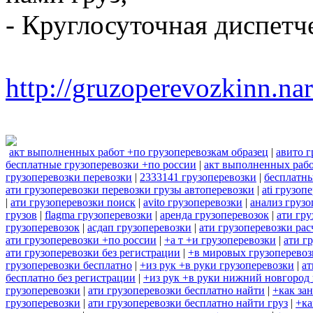
- Круглосуточная диспетч
http://gruzoperevozkinn.na
акт выполненных работ +по грузоперевозкам образец
|
авито г
бесплатные грузоперевозки +по россии
|
акт выполненных рабо
грузоперевозки перевозки
|
2333141 грузоперевозки
|
бесплатны
ати грузоперевозки перевозки грузы автоперевозки
|
ati грузоп
|
ати грузоперевозки поиск
|
avito грузоперевозки
|
анализ грузо
грузов
|
flagma грузоперевозки
|
аренда грузоперевозок
|
ати гру
грузоперевозок
|
асдап грузоперевозки
|
ати грузоперевозки рас
ати грузоперевозки +по россии
|
+а т +и грузоперевозки
|
ати г
ати грузоперевозки без регистрации
|
+в мировых грузоперевоз
грузоперевозки бесплатно
|
+из рук +в руки грузоперевозки
|
ат
бесплатно без регистрации
|
+из рук +в руки нижний новгород 
грузоперевозки
|
ати грузоперевозки бесплатно найти
|
+как за
грузоперевозки
|
ати грузоперевозки бесплатно найти груз
|
+ка