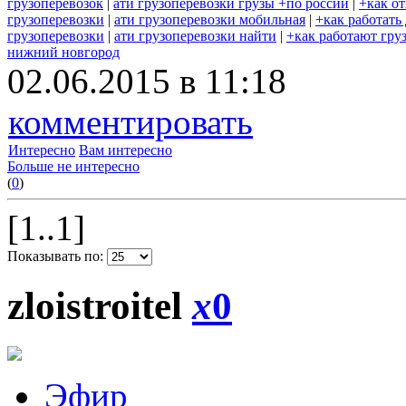
грузоперевозок
|
ати грузоперевозки грузы +по россии
|
+как о
грузоперевозки
|
ати грузоперевозки мобильная
|
+как работать
грузоперевозки
|
ати грузоперевозки найти
|
+как работают гру
нижний новгород
02.06.2015 в 11:18
комментировать
Интересно
Вам интересно
Больше не интересно
(
0
)
[1..1]
Показывать по:
zloistroitel
x
0
Эфир