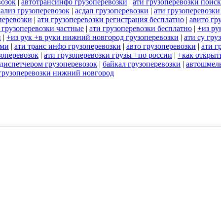
возок
|
автотрансинфо грузоперевозки
|
ати грузоперевозки поиск
нализ грузоперевозок
|
асдап грузоперевозки
|
ати грузоперевозки
перевозки
|
ати грузоперевозки регистрация бесплатно
|
авито гр
 грузоперевозки частные
|
ати грузоперевозки бесплатно
|
+из ру
и
|
+из рук +в руки нижний новгород грузоперевозки
|
ати су гру
ами
|
ати транс инфо грузоперевозки
|
авто грузоперевозки
|
ати г
зоперевозок
|
ати грузоперевозки грузы +по россии
|
+как открыт
 диспетчером грузоперевозок
|
байкал грузоперевозки
|
автошмель
грузоперевозки нижний новгород