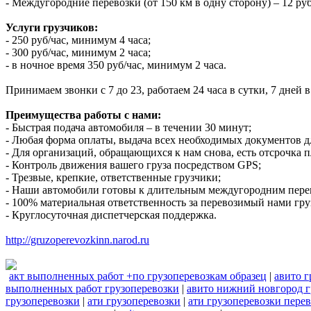
- Междугородние перевозки (от 150 км в одну сторону) – 12 руб
Услуги грузчиков:
- 250 руб/час, минимум 4 часа;
- 300 руб/час, минимум 2 часа;
- в ночное время 350 руб/час, минимум 2 часа.
Принимаем звонки с 7 до 23, работаем 24 часа в сутки, 7 дней
Преимущества работы с нами:
- Быстрая подача автомобиля – в течении 30 минут;
- Любая форма оплаты, выдача всех необходимых документов д
- Для организаций, обращающихся к нам снова, есть отсрочка п
- Контроль движения вашего груза посредством GPS;
- Трезвые, крепкие, ответственные грузчики;
- Наши автомобили готовы к длительным междугородним пере
- 100% материальная ответственность за перевозимый нами гру
- Круглосуточная диспетчерская поддержка.
http://gruzoperevozkinn.narod.ru
акт выполненных работ +по грузоперевозкам образец
|
авито г
выполненных работ грузоперевозки
|
авито нижний новгород г
грузоперевозки
|
ати грузоперевозки
|
ати грузоперевозки пере