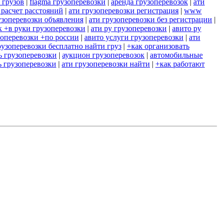
 грузов
|
flagma грузоперевозки
|
аренда грузоперевозок
|
ати
 расчет расстояний
|
ати грузоперевозки регистрация
|
www
узоперевозки объявления
|
ати грузоперевозки без регистрации
|
к +в руки грузоперевозки
|
ати ру грузоперевозки
|
авито ру
зоперевозки +по россии
|
авито услуги грузоперевозки
|
ати
рузоперевозки бесплатно найти груз
|
+как организовать
ь грузоперевозки
|
аукцион грузоперевозок
|
автомобильные
 грузоперевозки
|
ати грузоперевозки найти
|
+как работают