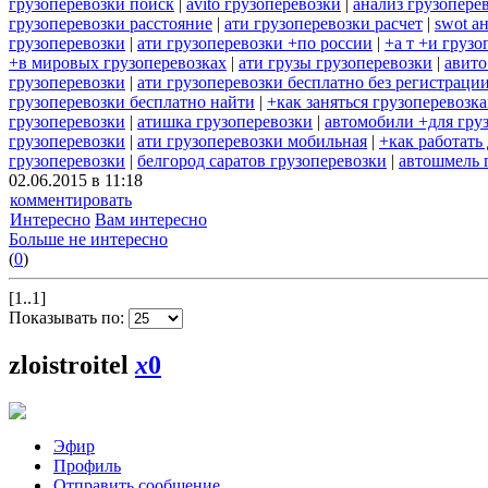
грузоперевозки поиск
|
avito грузоперевозки
|
анализ грузопере
грузоперевозки расстояние
|
ати грузоперевозки расчет
|
swot а
грузоперевозки
|
ати грузоперевозки +по россии
|
+а т +и грузо
+в мировых грузоперевозках
|
ати грузы грузоперевозки
|
авито
грузоперевозки
|
ати грузоперевозки бесплатно без регистраци
грузоперевозки бесплатно найти
|
+как заняться грузоперевозк
грузоперевозки
|
атишка грузоперевозки
|
автомобили +для гру
грузоперевозки
|
ати грузоперевозки мобильная
|
+как работать
грузоперевозки
|
белгород саратов грузоперевозки
|
автошмель 
02.06.2015 в 11:18
комментировать
Интересно
Вам интересно
Больше не интересно
(
0
)
[1..1]
Показывать по:
zloistroitel
x
0
Эфир
Профиль
Отправить сообщение