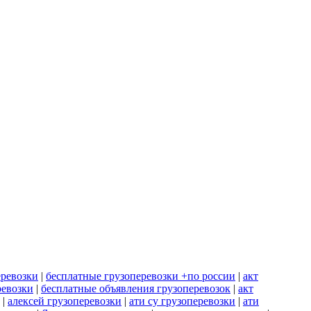
еревозки
|
бесплатные грузоперевозки +по россии
|
акт
ревозки
|
бесплатные объявления грузоперевозок
|
акт
|
алексей грузоперевозки
|
ати су грузоперевозки
|
ати