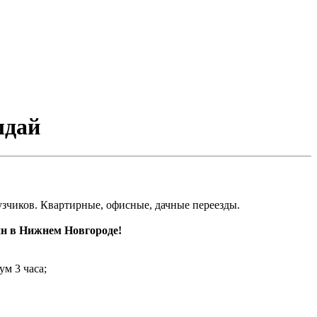
лдай
рузчиков. Квартирные, офисные, дачные переезды.
нн в Нижнем Новгороде!
ум 3 часа;