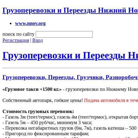
Грузоперевозки и Переезды Нижний Но
www.nnov.org
поиск по сайту
Регистрация
|
Вход
Грузоперевозки и Переезды 
Грузоперевозки, Переезды, Грузчики, Разноробоч
«Грузовое такси +1500 кг.»
- грузоперевозки по Нижнему Новго
Собственный автопарк, гибкие цены!
Подача автомобиля в теч
Стоимость грузовых перевозок:
- Газель 3м (тент/термос), газель 4м (тент/термос), открытая бо
- Газель 5м – 450 руб/час, минимум 3 часа;
- Перевозка негабаритных грузов (6м, 7м), газель катюша – 500
- Пригород по фиксированным тарифам;