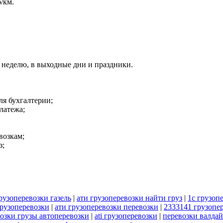
/км.
 в неделю, в выходные дни и праздники.
ля бухгалтерии;
латежа;
возкам;
з;
рузоперевозки газель
|
ати грузоперевозки найти груз
|
1с грузоп
рузоперевозки
|
ати грузоперевозки перевозки
|
2333141 грузопе
возки грузы автоперевозки
|
ati грузоперевозки
|
перевозки валдай