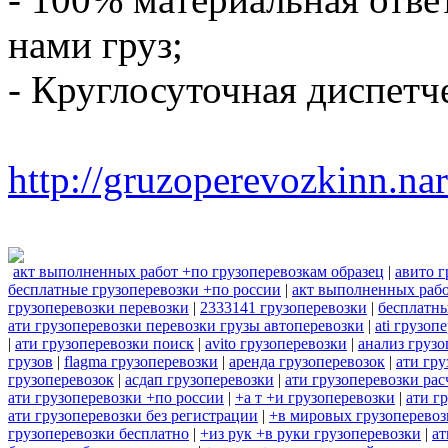
нами груз;
- Круглосуточная диспетч
http://gruzoperevozkinn.na
акт выполненных работ +по грузоперевозкам образец
|
авито г
бесплатные грузоперевозки +по россии
|
акт выполненных рабо
грузоперевозки перевозки
|
2333141 грузоперевозки
|
бесплатны
ати грузоперевозки перевозки грузы автоперевозки
|
ati грузоп
|
ати грузоперевозки поиск
|
avito грузоперевозки
|
анализ грузо
грузов
|
flagma грузоперевозки
|
аренда грузоперевозок
|
ати гру
грузоперевозок
|
асдап грузоперевозки
|
ати грузоперевозки рас
ати грузоперевозки +по россии
|
+а т +и грузоперевозки
|
ати г
ати грузоперевозки без регистрации
|
+в мировых грузоперевоз
грузоперевозки бесплатно
|
+из рук +в руки грузоперевозки
|
ат