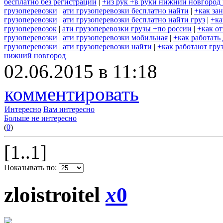
бесплатно без регистрации
|
+из рук +в руки нижний новгород 
грузоперевозки
|
ати грузоперевозки бесплатно найти
|
+как за
грузоперевозки
|
ати грузоперевозки бесплатно найти груз
|
+ка
грузоперевозок
|
ати грузоперевозки грузы +по россии
|
+как о
грузоперевозки
|
ати грузоперевозки мобильная
|
+как работать
грузоперевозки
|
ати грузоперевозки найти
|
+как работают гру
нижний новгород
02.06.2015 в 11:18
комментировать
Интересно
Вам интересно
Больше не интересно
(
0
)
[1..1]
Показывать по:
zloistroitel
x
0