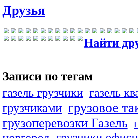
Друзья
Найти др
Записи по тегам
газель грузчики
газель к
грузовое та
грузчиками
грузоперевозки Газель
грузчики офисн
новгород