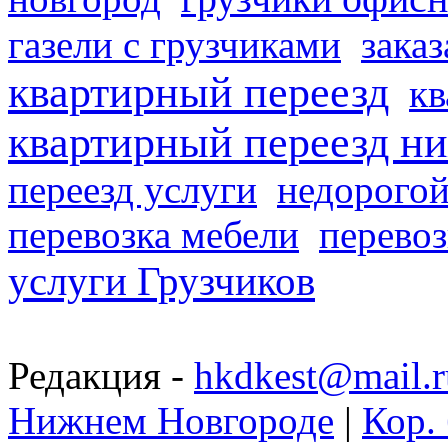
газели с грузчиками
заказ
квартирный переезд
кв
квартирный переезд н
переезд услуги
недорогой
перевозка мебели
перевоз
услуги Грузчиков
Редакция -
hkdkest@mail.r
Нижнем Новгороде
|
Кор. 