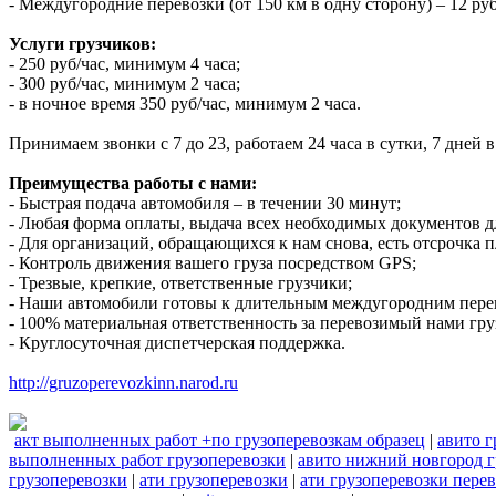
- Междугородние перевозки (от 150 км в одну сторону) – 12 руб
Услуги грузчиков:
- 250 руб/час, минимум 4 часа;
- 300 руб/час, минимум 2 часа;
- в ночное время 350 руб/час, минимум 2 часа.
Принимаем звонки с 7 до 23, работаем 24 часа в сутки, 7 дней
Преимущества работы с нами:
- Быстрая подача автомобиля – в течении 30 минут;
- Любая форма оплаты, выдача всех необходимых документов д
- Для организаций, обращающихся к нам снова, есть отсрочка п
- Контроль движения вашего груза посредством GPS;
- Трезвые, крепкие, ответственные грузчики;
- Наши автомобили готовы к длительным междугородним пере
- 100% материальная ответственность за перевозимый нами гру
- Круглосуточная диспетчерская поддержка.
http://gruzoperevozkinn.narod.ru
акт выполненных работ +по грузоперевозкам образец
|
авито г
выполненных работ грузоперевозки
|
авито нижний новгород г
грузоперевозки
|
ати грузоперевозки
|
ати грузоперевозки пере