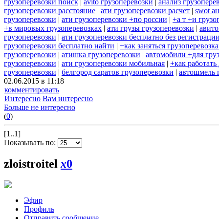
грузоперевозки поиск
|
avito грузоперевозки
|
анализ грузопере
грузоперевозки расстояние
|
ати грузоперевозки расчет
|
swot а
грузоперевозки
|
ати грузоперевозки +по россии
|
+а т +и грузо
+в мировых грузоперевозках
|
ати грузы грузоперевозки
|
авито
грузоперевозки
|
ати грузоперевозки бесплатно без регистраци
грузоперевозки бесплатно найти
|
+как заняться грузоперевозк
грузоперевозки
|
атишка грузоперевозки
|
автомобили +для гру
грузоперевозки
|
ати грузоперевозки мобильная
|
+как работать
грузоперевозки
|
белгород саратов грузоперевозки
|
автошмель 
02.06.2015 в 11:18
комментировать
Интересно
Вам интересно
Больше не интересно
(
0
)
[1..1]
Показывать по:
zloistroitel
x
0
Эфир
Профиль
Отправить сообщение