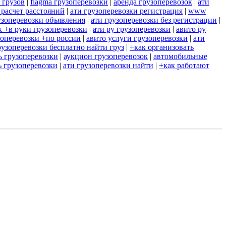
 грузов
|
flagma грузоперевозки
|
аренда грузоперевозок
|
ати
 расчет расстояний
|
ати грузоперевозки регистрация
|
www
узоперевозки объявления
|
ати грузоперевозки без регистрации
|
к +в руки грузоперевозки
|
ати ру грузоперевозки
|
авито ру
зоперевозки +по россии
|
авито услуги грузоперевозки
|
ати
рузоперевозки бесплатно найти груз
|
+как организовать
ь грузоперевозки
|
аукцион грузоперевозок
|
автомобильные
 грузоперевозки
|
ати грузоперевозки найти
|
+как работают