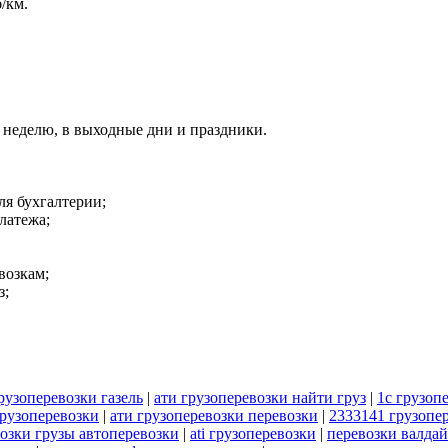
/км.
 в неделю, в выходные дни и праздники.
ля бухгалтерии;
латежа;
возкам;
з;
рузоперевозки газель
|
ати грузоперевозки найти груз
|
1с грузоп
рузоперевозки
|
ати грузоперевозки перевозки
|
2333141 грузопе
возки грузы автоперевозки
|
ati грузоперевозки
|
перевозки валдай