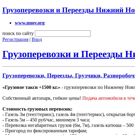
Грузоперевозки и Переезды Нижний Но
www.nnov.org
поиск по сайту
Регистрация
|
Вход
Грузоперевозки и Переезды 
Грузоперевозки, Переезды, Грузчики, Разноробоч
«Грузовое такси +1500 кг.»
- грузоперевозки по Нижнему Новго
Собственный автопарк, гибкие цены!
Подача автомобиля в теч
Стоимость грузовых перевозок:
- Газель 3м (тент/термос), газель 4м (тент/термос), открытая бо
- Газель 5м – 450 руб/час, минимум 3 часа;
- Перевозка негабаритных грузов (6м, 7м), газель катюша – 500
- Пригород по фиксированным тарифам;