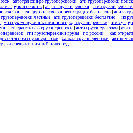
возок
|
автотрансинфо грузоперевозки
|
ати грузоперевозки поиск
нализ грузоперевозок
|
асдап грузоперевозки
|
ати грузоперевозки
перевозки
|
ати грузоперевозки регистрация бесплатно
|
авито гр
 грузоперевозки частные
|
ати грузоперевозки бесплатно
|
+из ру
и
|
+из рук +в руки нижний новгород грузоперевозки
|
ати су гру
ами
|
ати транс инфо грузоперевозки
|
авто грузоперевозки
|
ати г
зоперевозок
|
ати грузоперевозки грузы +по россии
|
+как открыт
 диспетчером грузоперевозок
|
байкал грузоперевозки
|
автошмель
грузоперевозки нижний новгород