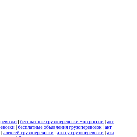
еревозки
|
бесплатные грузоперевозки +по россии
|
акт
ревозки
|
бесплатные объявления грузоперевозок
|
акт
|
алексей грузоперевозки
|
ати су грузоперевозки
|
ати