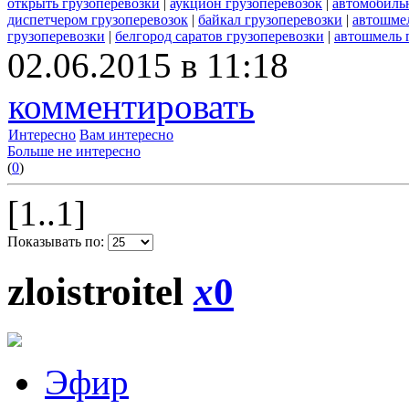
открыть грузоперевозки
|
аукцион грузоперевозок
|
автомобиль
диспетчером грузоперевозок
|
байкал грузоперевозки
|
автошмел
грузоперевозки
|
белгород саратов грузоперевозки
|
автошмель 
02.06.2015 в 11:18
комментировать
Интересно
Вам интересно
Больше не интересно
(
0
)
[1..1]
Показывать по:
zloistroitel
x
0
Эфир