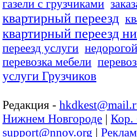
газели с грузчиками
заказ
квартирный переезд
кв
квартирный переезд н
переезд услуги
недорогой
перевозка мебели
перевоз
услуги Грузчиков
Редакция -
hkdkest@mail.r
Нижнем Новгороде
|
Кор. 
support@nnov.org
|
Реклам