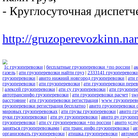
- Круглосуточная диспетч
http://gruzoperevozkinn.na
1с грузоперевозки
|
бесплатные грузоперевозки +по россии
|
а
газель
|
ати грузоперевозки найти груз
|
2333141 грузоперевозк
грузоперевозки
|
авито нижний новгород грузоперевозки
|
ати 
грузоперевозки
|
ати грузоперевозки
|
ати грузоперевозки пере
|
алексей грузоперевозки
|
ати су грузоперевозки
|
ати грузопер
автотрансинфо грузоперевозки
|
ати грузоперевозки расчет
|
sw
расстояние
|
ати грузоперевозки регистрация
|
www грузоперев
грузоперевозки регистрация бесплатно
|
авито грузоперевозки 
мировых грузоперевозках
|
ати грузы грузоперевозки
|
авито гр
руки грузоперевозки
|
ати ру грузоперевозки
|
авито ру грузопе
грузоперевозки
|
ати су грузоперевозки +по россии
|
авито услу
заняться грузоперевозками
|
ати транс инфо грузоперевозки
|
ав
организовать грузоперевозки
|
атишка грузоперевозки
|
автомоб