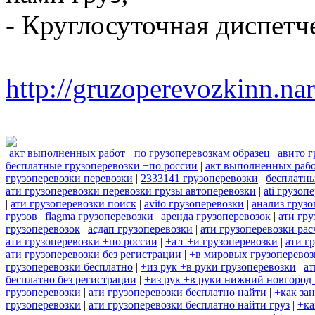
- Круглосуточная диспетч
http://gruzoperevozkinn.na
акт выполненных работ +по грузоперевозкам образец
|
авито г
бесплатные грузоперевозки +по россии
|
акт выполненных рабо
грузоперевозки перевозки
|
2333141 грузоперевозки
|
бесплатны
ати грузоперевозки перевозки грузы автоперевозки
|
ati грузоп
|
ати грузоперевозки поиск
|
avito грузоперевозки
|
анализ грузо
грузов
|
flagma грузоперевозки
|
аренда грузоперевозок
|
ати гру
грузоперевозок
|
асдап грузоперевозки
|
ати грузоперевозки рас
ати грузоперевозки +по россии
|
+а т +и грузоперевозки
|
ати г
ати грузоперевозки без регистрации
|
+в мировых грузоперевоз
грузоперевозки бесплатно
|
+из рук +в руки грузоперевозки
|
ат
бесплатно без регистрации
|
+из рук +в руки нижний новгород 
грузоперевозки
|
ати грузоперевозки бесплатно найти
|
+как за
грузоперевозки
|
ати грузоперевозки бесплатно найти груз
|
+ка