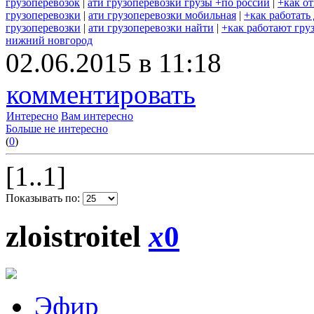
грузоперевозок
|
ати грузоперевозки грузы +по россии
|
+как о
грузоперевозки
|
ати грузоперевозки мобильная
|
+как работать
грузоперевозки
|
ати грузоперевозки найти
|
+как работают гру
нижний новгород
02.06.2015 в 11:18
комментировать
Интересно
Вам интересно
Больше не интересно
(
0
)
[1..1]
Показывать по:
zloistroitel
x
0
Эфир