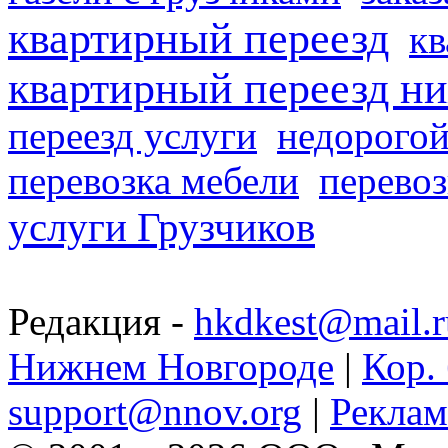
квартирный переезд
кв
квартирный переезд н
переезд услуги
недорогой
перевозка мебели
перевоз
услуги Грузчиков
Редакция -
hkdkest@mail.r
Нижнем Новгороде
|
Кор. 
support@nnov.org
|
Реклам