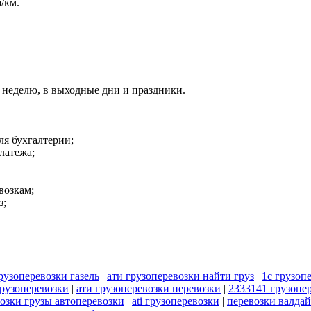
/км.
 в неделю, в выходные дни и праздники.
ля бухгалтерии;
латежа;
возкам;
з;
рузоперевозки газель
|
ати грузоперевозки найти груз
|
1с грузоп
рузоперевозки
|
ати грузоперевозки перевозки
|
2333141 грузопе
возки грузы автоперевозки
|
ati грузоперевозки
|
перевозки валдай