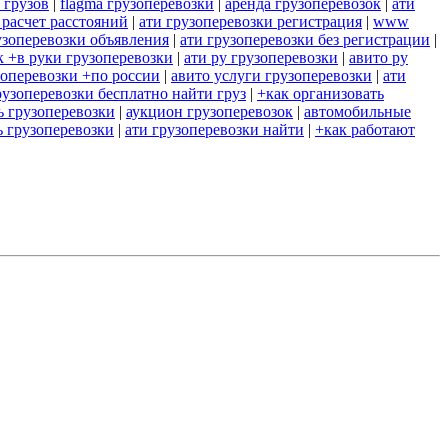
 грузов
|
flagma грузоперевозки
|
аренда грузоперевозок
|
ати
 расчет расстояний
|
ати грузоперевозки регистрация
|
www
узоперевозки объявления
|
ати грузоперевозки без регистрации
|
к +в руки грузоперевозки
|
ати ру грузоперевозки
|
авито ру
зоперевозки +по россии
|
авито услуги грузоперевозки
|
ати
рузоперевозки бесплатно найти груз
|
+как организовать
ь грузоперевозки
|
аукцион грузоперевозок
|
автомобильные
 грузоперевозки
|
ати грузоперевозки найти
|
+как работают