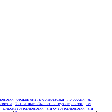
еревозки
|
бесплатные грузоперевозки +по россии
|
акт
ревозки
|
бесплатные объявления грузоперевозок
|
акт
|
алексей грузоперевозки
|
ати су грузоперевозки
|
ати