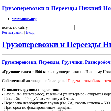
Грузоперевозки и Переезды Нижний Но
www.nnov.org
поиск по сайту
Регистрация
|
Вход
Грузоперевозки и Переезды 
Грузоперевозки, Переезды, Грузчики, Разноробоч
«Грузовое такси +1500 кг.»
- грузоперевозки по Нижнему Новго
Собственный автопарк, гибкие цены!
Подача автомобиля в теч
Стоимость грузовых перевозок:
- Газель 3м (тент/термос), газель 4м (тент/термос), открытая бо
- Газель 5м – 450 руб/час, минимум 3 часа;
- Перевозка негабаритных грузов (6м, 7м), газель катюша – 500
- Пригород по фиксированным тарифам;