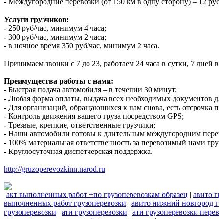
- Междугородние перевозки (от 150 км в одну сторону) – 12 руб
Услуги грузчиков:
- 250 руб/час, минимум 4 часа;
- 300 руб/час, минимум 2 часа;
- в ночное время 350 руб/час, минимум 2 часа.
Принимаем звонки с 7 до 23, работаем 24 часа в сутки, 7 дней
Преимущества работы с нами:
- Быстрая подача автомобиля – в течении 30 минут;
- Любая форма оплаты, выдача всех необходимых документов д
- Для организаций, обращающихся к нам снова, есть отсрочка п
- Контроль движения вашего груза посредством GPS;
- Трезвые, крепкие, ответственные грузчики;
- Наши автомобили готовы к длительным междугородним пере
- 100% материальная ответственность за перевозимый нами гру
- Круглосуточная диспетчерская поддержка.
http://gruzoperevozkinn.narod.ru
акт выполненных работ +по грузоперевозкам образец
|
авито г
выполненных работ грузоперевозки
|
авито нижний новгород г
грузоперевозки
|
ати грузоперевозки
|
ати грузоперевозки пере