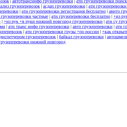
возок
|
автотрансинфо грузоперевозки
|
ати грузоперевозки поиск
нализ грузоперевозок
|
асдап грузоперевозки
|
ати грузоперевозки
перевозки
|
ати грузоперевозки регистрация бесплатно
|
авито гр
 грузоперевозки частные
|
ати грузоперевозки бесплатно
|
+из ру
и
|
+из рук +в руки нижний новгород грузоперевозки
|
ати су гру
ами
|
ати транс инфо грузоперевозки
|
авто грузоперевозки
|
ати г
зоперевозок
|
ати грузоперевозки грузы +по россии
|
+как открыт
 диспетчером грузоперевозок
|
байкал грузоперевозки
|
автошмель
грузоперевозки нижний новгород