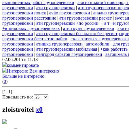
выполненных работ грузоперевозки
|
авито нижний новгород г
грузоперевозки
|
ати грузоперевозки
|
ати грузоперевозки пере
грузоперевозки поиск
|
avito грузоперевозки
|
анализ грузопере
грузоперевозки расстояние
|
ати грузоперевозки расчет
|
swot а
грузоперевозки
|
ати грузоперевозки +по россии
|
+а т +и грузо
+в мировых грузоперевозках
|
ати грузы грузоперевозки
|
авито
грузоперевозки
|
ати грузоперевозки бесплатно без регистраци
грузоперевозки бесплатно найти
|
+как заняться грузоперевозк
грузоперевозки
|
атишка грузоперевозки
|
автомобили +для гру
грузоперевозки
|
ати грузоперевозки мобильная
|
+как работать
грузоперевозки
|
белгород саратов грузоперевозки
|
автошмель 
02.06.2015 в 11:18
комментировать
Интересно
Вам интересно
Больше не интересно
(
0
)
[1..1]
Показывать по:
zloistroitel
x
0