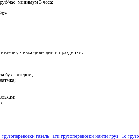
 руб/час, минимум 3 часа;
/км.
 в неделю, в выходные дни и праздники.
ля бухгалтерии;
латежа;
возкам;
з;
 грузоперевозки газель
|
ати грузоперевозки найти груз
|
1с груз