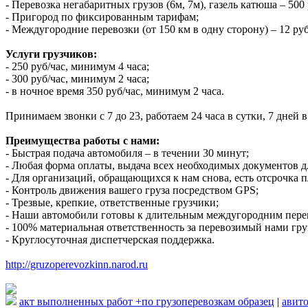
- Перевозка негабаритных грузов (6м, 7м), газель катюша – 500
- Пригород по фиксированным тарифам;
- Междугородние перевозки (от 150 км в одну сторону) – 12 руб
Услуги грузчиков:
- 250 руб/час, минимум 4 часа;
- 300 руб/час, минимум 2 часа;
- в ночное время 350 руб/час, минимум 2 часа.
Принимаем звонки с 7 до 23, работаем 24 часа в сутки, 7 дней
Преимущества работы с нами:
- Быстрая подача автомобиля – в течении 30 минут;
- Любая форма оплаты, выдача всех необходимых документов д
- Для организаций, обращающихся к нам снова, есть отсрочка п
- Контроль движения вашего груза посредством GPS;
- Трезвые, крепкие, ответственные грузчики;
- Наши автомобили готовы к длительным междугородним пере
- 100% материальная ответственность за перевозимый нами гру
- Круглосуточная диспетчерская поддержка.
http://gruzoperevozkinn.narod.ru
акт выполненных работ +по грузоперевозкам образец
|
авито