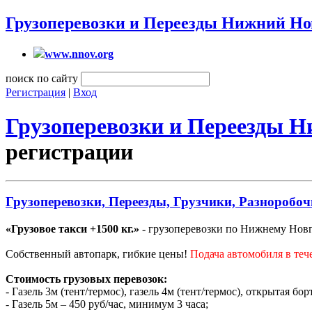
Грузоперевозки и Переезды Нижний Но
www.nnov.org
поиск по сайту
Регистрация
|
Вход
Грузоперевозки и Переезды 
регистрации
Грузоперевозки, Переезды, Грузчики, Разноробоч
«Грузовое такси +1500 кг.»
- грузоперевозки по Нижнему Новго
Собственный автопарк, гибкие цены!
Подача автомобиля в теч
Стоимость грузовых перевозок:
- Газель 3м (тент/термос), газель 4м (тент/термос), открытая бо
- Газель 5м – 450 руб/час, минимум 3 часа;