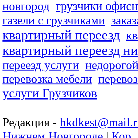
грузчики офисн
новгород
газели с грузчиками
заказ
квартирный переезд
кв
квартирный переезд н
переезд услуги
недорогой
перевозка мебели
перевоз
услуги Грузчиков
Редакция -
hkdkest@mail.r
Нижнем Новгороде
|
Кор. 