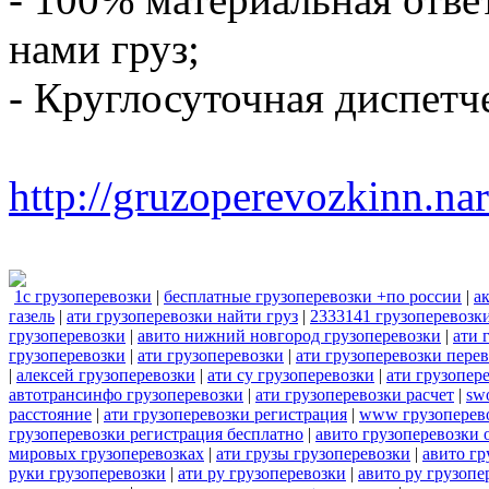
нами груз;
- Круглосуточная диспетч
http://gruzoperevozkinn.na
1с грузоперевозки
|
бесплатные грузоперевозки +по россии
|
а
газель
|
ати грузоперевозки найти груз
|
2333141 грузоперевозк
грузоперевозки
|
авито нижний новгород грузоперевозки
|
ати 
грузоперевозки
|
ати грузоперевозки
|
ати грузоперевозки пере
|
алексей грузоперевозки
|
ати су грузоперевозки
|
ати грузопер
автотрансинфо грузоперевозки
|
ати грузоперевозки расчет
|
sw
расстояние
|
ати грузоперевозки регистрация
|
www грузоперев
грузоперевозки регистрация бесплатно
|
авито грузоперевозки 
мировых грузоперевозках
|
ати грузы грузоперевозки
|
авито гр
руки грузоперевозки
|
ати ру грузоперевозки
|
авито ру грузопе