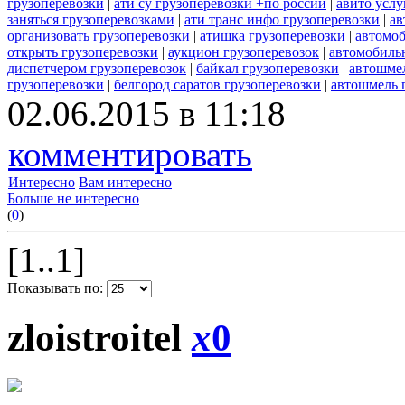
грузоперевозки
|
ати су грузоперевозки +по россии
|
авито услу
заняться грузоперевозками
|
ати транс инфо грузоперевозки
|
ав
организовать грузоперевозки
|
атишка грузоперевозки
|
автомоб
открыть грузоперевозки
|
аукцион грузоперевозок
|
автомобиль
диспетчером грузоперевозок
|
байкал грузоперевозки
|
автошмел
грузоперевозки
|
белгород саратов грузоперевозки
|
автошмель 
02.06.2015 в 11:18
комментировать
Интересно
Вам интересно
Больше не интересно
(
0
)
[1..1]
Показывать по:
zloistroitel
x
0