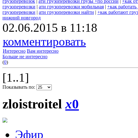
грузоперевозок
|
ати грузоперевозки грузы +по россии
|
+как о
грузоперевозки
|
ати грузоперевозки мобильная
|
+как работать
грузоперевозки
|
ати грузоперевозки найти
|
+как работают гру
нижний новгород
02.06.2015 в 11:18
комментировать
Интересно
Вам интересно
Больше не интересно
(
0
)
[1..1]
Показывать по:
zloistroitel
x
0
Эфир