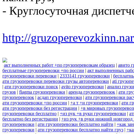
- Круглосуточная диспетч
http://gruzoperevozkinn.na
акт выполненных работ +по грузоперевозкам образец
|
авито г
бесплатные грузоперевозки +по россии
|
акт выполненных рабо
грузоперевозки перевозки
|
2333141 грузоперевозки
|
бесплатны
ати грузоперевозки перевозки грузы автоперевозки
|
ati грузоп
|
ати грузоперевозки поиск
|
avito грузоперевозки
|
анализ грузо
грузов
|
flagma грузоперевозки
|
аренда грузоперевозок
|
ати гру
грузоперевозок
|
асдап грузоперевозки
|
ати грузоперевозки рас
ати грузоперевозки +по россии
|
+а т +и грузоперевозки
|
ати г
ати грузоперевозки без регистрации
|
+в мировых грузоперевоз
грузоперевозки бесплатно
|
+из рук +в руки грузоперевозки
|
ат
бесплатно без регистрации
|
+из рук +в руки нижний новгород 
грузоперевозки
|
ати грузоперевозки бесплатно найти
|
+как за
грузоперевозки
|
ати грузоперевозки бесплатно найти груз
|
+ка