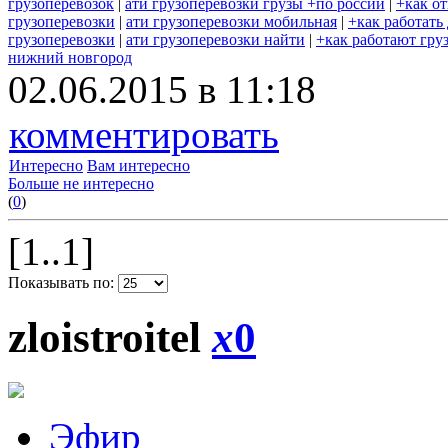
грузоперевозок
|
ати грузоперевозки грузы +по россии
|
+как о
грузоперевозки
|
ати грузоперевозки мобильная
|
+как работать
грузоперевозки
|
ати грузоперевозки найти
|
+как работают гру
нижний новгород
02.06.2015 в 11:18
комментировать
Интересно
Вам интересно
Больше не интересно
(
0
)
[1..1]
Показывать по:
zloistroitel
x
0
Эфир