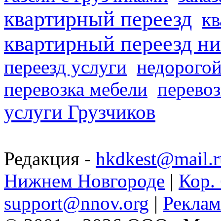
квартирный переезд
кв
квартирный переезд н
переезд услуги
недорогой
перевозка мебели
перевоз
услуги Грузчиков
Редакция -
hkdkest@mail.r
Нижнем Новгороде
|
Кор. 
support@nnov.org
|
Реклам