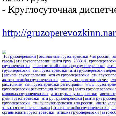
- Круглосуточная диспетч
http://gruzoperevozkinn.na
1с грузоперевозки
|
бесплатные грузоперевозки +по россии
|
а
газель
|
ати грузоперевозки найти груз
|
2333141 грузоперевозк
грузоперевозки
|
авито нижний новгород грузоперевозки
|
ати 
грузоперевозки
|
ати грузоперевозки
|
ати грузоперевозки пере
|
алексей грузоперевозки
|
ати су грузоперевозки
|
ати грузопер
автотрансинфо грузоперевозки
|
ати грузоперевозки расчет
|
sw
расстояние
|
ати грузоперевозки регистрация
|
www грузоперев
грузоперевозки регистрация бесплатно
|
авито грузоперевозки 
мировых грузоперевозках
|
ати грузы грузоперевозки
|
авито гр
руки грузоперевозки
|
ати ру грузоперевозки
|
авито ру грузопе
грузоперевозки
|
ати су грузоперевозки +по россии
|
авито услу
заняться грузоперевозками
|
ати транс инфо грузоперевозки
|
ав
организовать грузоперевозки
|
атишка грузоперевозки
|
автомоб