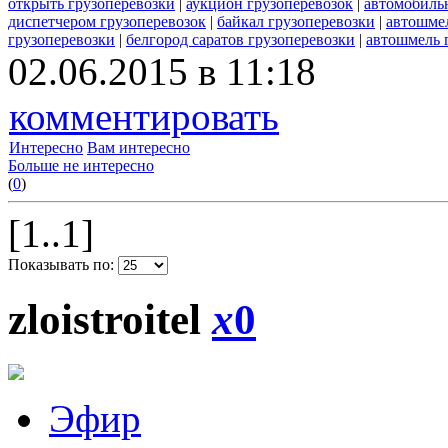
открыть грузоперевозки
|
аукцион грузоперевозок
|
автомобиль
диспетчером грузоперевозок
|
байкал грузоперевозки
|
автошмел
грузоперевозки
|
белгород саратов грузоперевозки
|
автошмель 
02.06.2015 в 11:18
комментировать
Интересно
Вам интересно
Больше не интересно
(
0
)
[1..1]
Показывать по:
zloistroitel
x
0
Эфир