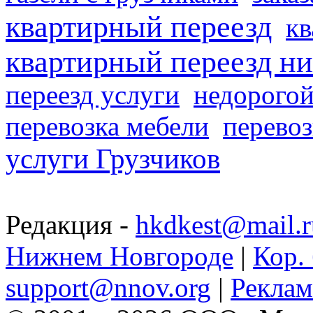
квартирный переезд
кв
квартирный переезд н
переезд услуги
недорогой
перевозка мебели
перевоз
услуги Грузчиков
Редакция -
hkdkest@mail.r
Нижнем Новгороде
|
Кор. 
support@nnov.org
|
Реклам