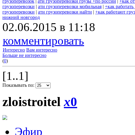
грузоперевозок
|
ати грузоперевозки грузы +по россии
|
+как о
грузоперевозки
|
ати грузоперевозки мобильная
|
+как работать
грузоперевозки
|
ати грузоперевозки найти
|
+как работают гру
нижний новгород
02.06.2015 в 11:18
комментировать
Интересно
Вам интересно
Больше не интересно
(
0
)
[1..1]
Показывать по:
zloistroitel
x
0
Эфир