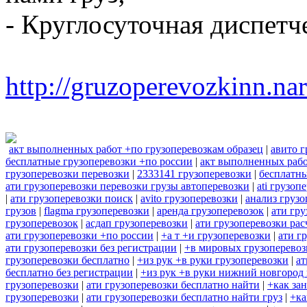
- Круглосуточная диспетч
http://gruzoperevozkinn.na
акт выполненных работ +по грузоперевозкам образец
|
авито г
бесплатные грузоперевозки +по россии
|
акт выполненных рабо
грузоперевозки перевозки
|
2333141 грузоперевозки
|
бесплатны
ати грузоперевозки перевозки грузы автоперевозки
|
ati грузоп
|
ати грузоперевозки поиск
|
avito грузоперевозки
|
анализ грузо
грузов
|
flagma грузоперевозки
|
аренда грузоперевозок
|
ати гру
грузоперевозок
|
асдап грузоперевозки
|
ати грузоперевозки рас
ати грузоперевозки +по россии
|
+а т +и грузоперевозки
|
ати г
ати грузоперевозки без регистрации
|
+в мировых грузоперевоз
грузоперевозки бесплатно
|
+из рук +в руки грузоперевозки
|
ат
бесплатно без регистрации
|
+из рук +в руки нижний новгород 
грузоперевозки
|
ати грузоперевозки бесплатно найти
|
+как за
грузоперевозки
|
ати грузоперевозки бесплатно найти груз
|
+ка