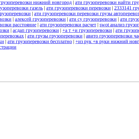
грузоперевозки нижний новгород
|
ати грузоперевозки найти гру
рузоперевозки газель
|
ати грузоперевозки перевозки
|
2333141 гр
рузоперевозки
|
ати грузоперевозки перевозки грузы автоперево
евозки
|
алексей грузоперевозки
|
ати су грузоперевозки
|
ати груз
возки расстояние
|
ати грузоперевозки расчет
|
swot анализ грузо
озки
|
асдап грузоперевозки
|
+а т +и грузоперевозки
|
ати грузоп
оперевозках
|
ати грузы грузоперевозки
|
авито грузоперевозки ч
ки
|
ати грузоперевозки бесплатно
|
+из рук +в руки нижний новг
истрации