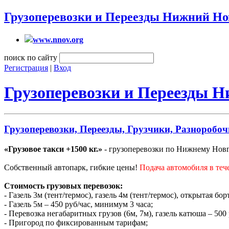
Грузоперевозки и Переезды Нижний Но
www.nnov.org
поиск по сайту
Регистрация
|
Вход
Грузоперевозки и Переезды 
Грузоперевозки, Переезды, Грузчики, Разноробоч
«Грузовое такси +1500 кг.»
- грузоперевозки по Нижнему Новго
Собственный автопарк, гибкие цены!
Подача автомобиля в теч
Стоимость грузовых перевозок:
- Газель 3м (тент/термос), газель 4м (тент/термос), открытая бо
- Газель 5м – 450 руб/час, минимум 3 часа;
- Перевозка негабаритных грузов (6м, 7м), газель катюша – 500
- Пригород по фиксированным тарифам;