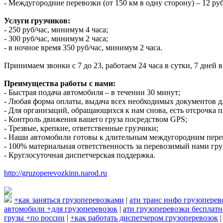
- Междугородние перевозки (от 150 км в одну сторону) – 12 руб
Услуги грузчиков:
- 250 руб/час, минимум 4 часа;
- 300 руб/час, минимум 2 часа;
- в ночное время 350 руб/час, минимум 2 часа.
Принимаем звонки с 7 до 23, работаем 24 часа в сутки, 7 дней
Преимущества работы с нами:
- Быстрая подача автомобиля – в течении 30 минут;
- Любая форма оплаты, выдача всех необходимых документов д
- Для организаций, обращающихся к нам снова, есть отсрочка п
- Контроль движения вашего груза посредством GPS;
- Трезвые, крепкие, ответственные грузчики;
- Наши автомобили готовы к длительным междугородним пере
- 100% материальная ответственность за перевозимый нами гру
- Круглосуточная диспетчерская поддержка.
http://gruzoperevozkinn.narod.ru
+как заняться грузоперевозками
|
ати транс инфо грузоперев
автомобили +для грузоперевозок
|
ати грузоперевозки бесплатн
грузы +по россии
|
+как работать диспетчером грузоперевозок