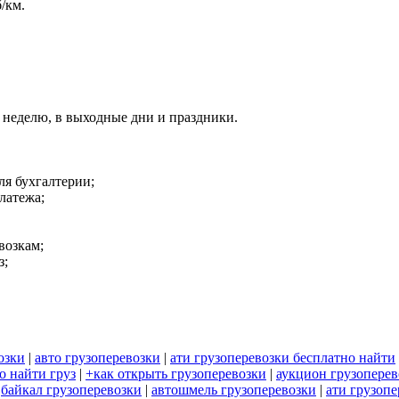
/км.
 в неделю, в выходные дни и праздники.
ля бухгалтерии;
латежа;
возкам;
з;
озки
|
авто грузоперевозки
|
ати грузоперевозки бесплатно найти
о найти груз
|
+как открыть грузоперевозки
|
аукцион грузоперев
|
байкал грузоперевозки
|
автошмель грузоперевозки
|
ати грузоп