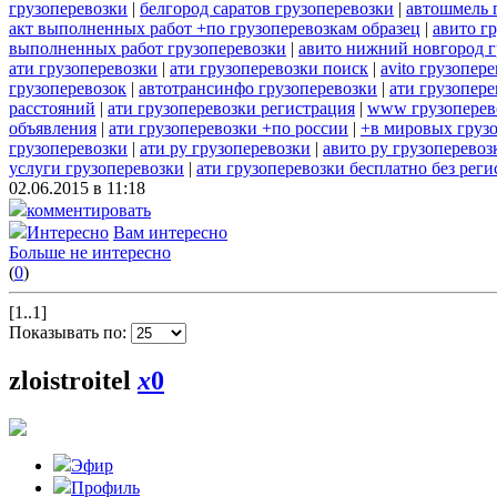
грузоперевозки
|
белгород саратов грузоперевозки
|
автошмель 
акт выполненных работ +по грузоперевозкам образец
|
авито г
выполненных работ грузоперевозки
|
авито нижний новгород г
ати грузоперевозки
|
ати грузоперевозки поиск
|
avito грузопер
грузоперевозок
|
автотрансинфо грузоперевозки
|
ати грузопере
расстояний
|
ати грузоперевозки регистрация
|
www грузоперев
объявления
|
ати грузоперевозки +по россии
|
+в мировых груз
грузоперевозки
|
ати ру грузоперевозки
|
авито ру грузоперевоз
услуги грузоперевозки
|
ати грузоперевозки бесплатно без рег
02.06.2015 в 11:18
комментировать
Интересно
Вам интересно
Больше не интересно
(
0
)
[1..1]
Показывать по:
zloistroitel
x
0
Эфир
Профиль