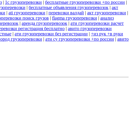
з
|
1с грузоперевозки
|
бесплатные грузоперевозки +по россии
|
узоперевозки
|
бесплатные объявления грузоперевозок
|
акт
зки
|
ati грузоперевозки
|
перевозки валдай
|
акт грузоперевозки
|
оперевозки поиск грузов
|
flagma грузоперевозки
|
анализ
перевозок
|
аренда грузоперевозок
|
ати грузоперевозки расчет
еревозки регистрация бесплатно
|
авито грузоперевозки
астные
|
ати грузоперевозки без регистрации
|
+из рук +в руки
ород грузоперевозки
|
ати су грузоперевозки +по россии
|
авито