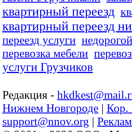
квартирный переезд
кв
квартирный переезд н
переезд услуги
недорогой
перевозка мебели
перевоз
услуги Грузчиков
Редакция -
hkdkest@mail.r
Нижнем Новгороде
|
Кор. 
support@nnov.org
|
Реклам