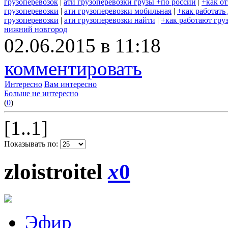
грузоперевозок
|
ати грузоперевозки грузы +по россии
|
+как о
грузоперевозки
|
ати грузоперевозки мобильная
|
+как работать
грузоперевозки
|
ати грузоперевозки найти
|
+как работают гру
нижний новгород
02.06.2015 в 11:18
комментировать
Интересно
Вам интересно
Больше не интересно
(
0
)
[1..1]
Показывать по:
zloistroitel
x
0
Эфир