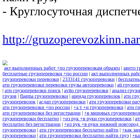
- Круглосуточная диспетч
http://gruzoperevozkinn.na
акт выполненных работ +по грузоперевозкам образец
|
авито г
бесплатные грузоперевозки +по россии
|
акт выполненных рабо
грузоперевозки перевозки
|
2333141 грузоперевозки
|
бесплатны
ати грузоперевозки перевозки грузы автоперевозки
|
ati грузоп
|
ати грузоперевозки поиск
|
avito грузоперевозки
|
анализ грузо
грузов
|
flagma грузоперевозки
|
аренда грузоперевозок
|
ати гру
грузоперевозок
|
асдап грузоперевозки
|
ати грузоперевозки рас
ати грузоперевозки +по россии
|
+а т +и грузоперевозки
|
ати г
ати грузоперевозки без регистрации
|
+в мировых грузоперевоз
грузоперевозки бесплатно
|
+из рук +в руки грузоперевозки
|
ат
бесплатно без регистрации
|
+из рук +в руки нижний новгород 
грузоперевозки
|
ати грузоперевозки бесплатно найти
|
+как за
грузоперевозки
|
ати грузоперевозки бесплатно найти груз
|
+ка