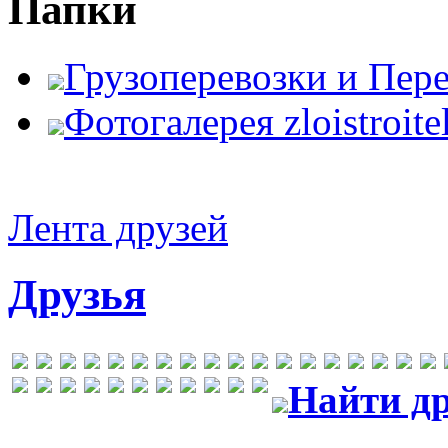
Папки
Грузоперевозки и Пер
Фотогалерея zloistroite
Лента друзей
Друзья
Найти др