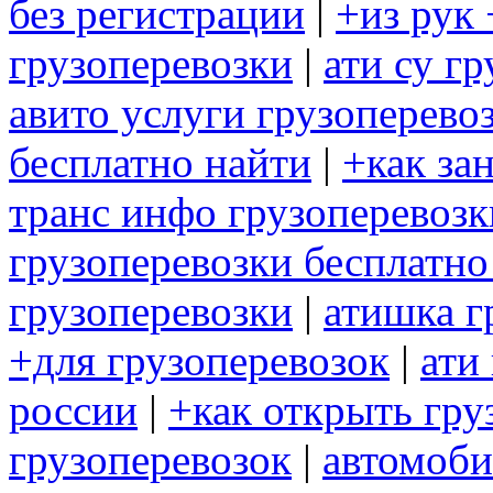
без регистрации
|
+из рук
грузоперевозки
|
ати су г
авито услуги грузоперево
бесплатно найти
|
+как за
транс инфо грузоперевозк
грузоперевозки бесплатно
грузоперевозки
|
атишка г
+для грузоперевозок
|
ати
россии
|
+как открыть гру
грузоперевозок
|
автомоби