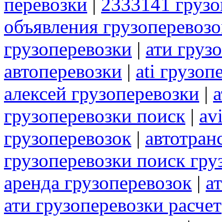
перевозки
|
2333141 грузо
объявления грузоперевозо
грузоперевозки
|
ати груз
автоперевозки
|
ati грузоп
алексей грузоперевозки
|
а
грузоперевозки поиск
|
av
грузоперевозок
|
автотран
грузоперевозки поиск гру
аренда грузоперевозок
|
а
ати грузоперевозки расчет