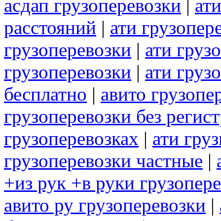
асдап грузоперевозки
|
ати
расстояний
|
ати грузопер
грузоперевозки
|
ати груз
грузоперевозки
|
ати груз
бесплатно
|
авито грузопе
грузоперевозки без регис
грузоперевозках
|
ати гру
грузоперевозки частные
|
+из рук +в руки грузопер
авито ру грузоперевозки
|