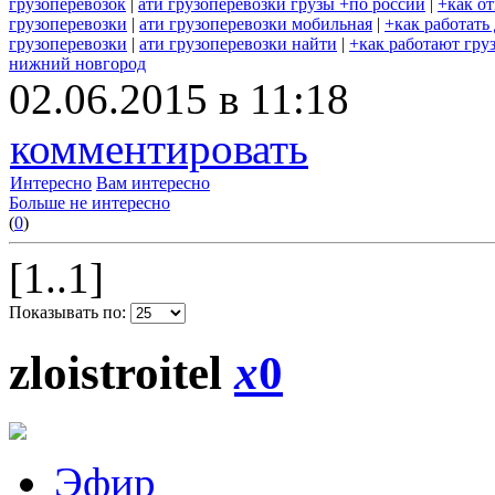
грузоперевозок
|
ати грузоперевозки грузы +по россии
|
+как о
грузоперевозки
|
ати грузоперевозки мобильная
|
+как работать
грузоперевозки
|
ати грузоперевозки найти
|
+как работают гру
нижний новгород
02.06.2015 в 11:18
комментировать
Интересно
Вам интересно
Больше не интересно
(
0
)
[1..1]
Показывать по:
zloistroitel
x
0
Эфир