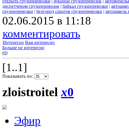
открыть грузоперевозки
|
аукцион грузоперевозок
|
автомобиль
диспетчером грузоперевозок
|
байкал грузоперевозки
|
автошмел
грузоперевозки
|
белгород саратов грузоперевозки
|
автошмель 
02.06.2015 в 11:18
комментировать
Интересно
Вам интересно
Больше не интересно
(
0
)
[1..1]
Показывать по:
zloistroitel
x
0
Эфир