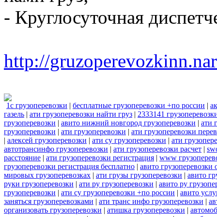
- Круглосуточная диспетч
http://gruzoperevozkinn.na
1с грузоперевозки
|
бесплатные грузоперевозки +по россии
|
а
газель
|
ати грузоперевозки найти груз
|
2333141 грузоперевозк
грузоперевозки
|
авито нижний новгород грузоперевозки
|
ати 
грузоперевозки
|
ати грузоперевозки
|
ати грузоперевозки пере
|
алексей грузоперевозки
|
ати су грузоперевозки
|
ати грузопер
автотрансинфо грузоперевозки
|
ати грузоперевозки расчет
|
sw
расстояние
|
ати грузоперевозки регистрация
|
www грузоперев
грузоперевозки регистрация бесплатно
|
авито грузоперевозки 
мировых грузоперевозках
|
ати грузы грузоперевозки
|
авито гр
руки грузоперевозки
|
ати ру грузоперевозки
|
авито ру грузопе
грузоперевозки
|
ати су грузоперевозки +по россии
|
авито услу
заняться грузоперевозками
|
ати транс инфо грузоперевозки
|
ав
организовать грузоперевозки
|
атишка грузоперевозки
|
автомоб