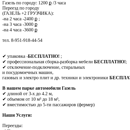
Газель по городу: 1200 ք /3 часа
Переезд по городу
(ГАЗЕЛЬ +2 ГРУЗЧИКА):
-на 2 часа -2400 ք ;
-на 3 часа -3000 ք
-на 4 часа -3600 ք
тел. 8-951-918-44-54
✔ упаковка -
БЕСПЛАТНО!
;
✔ профессиональная сборка-разборка мебели
БЕСПЛАТНО!
;
✔ отключение-подключение, стиральных
и посудомоечных машин,
газовых и электро плит и др. техники и электроники
БЕСПЛА
В нашем парке автомобили Газель
✔ длиной от 3-х до 4.2 м,
✔ объемом от 10 м³ до 18 м³,
✔ вместимостью до 5-ти пассажиров (фермер)
Наши Услуги:
Переезды: