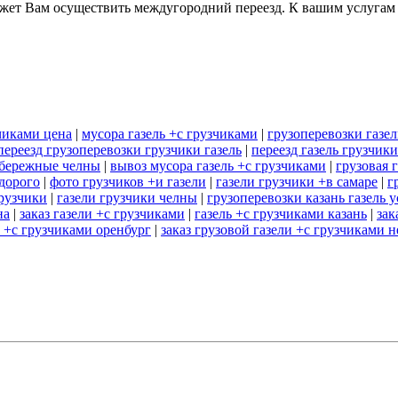
ет Вам осуществить междугородний переезд. К вашим услугам вс
зчиками цена
|
мусора газель +с грузчиками
|
грузоперевозки газел
переезд грузоперевозки грузчики газель
|
переезд газель грузчики
абережные челны
|
вывоз мусора газель +с грузчиками
|
грузовая 
едорого
|
фото грузчиков +и газели
|
газели грузчики +в самаре
|
г
грузчики
|
газели грузчики челны
|
грузоперевозки казань газель 
на
|
заказ газели +с грузчиками
|
газель +с грузчиками казань
|
зак
ь +с грузчиками оренбург
|
заказ грузовой газели +с грузчиками 