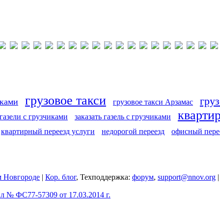
грузовое такси
груз
иками
грузовое такси Арзамас
кварти
 газели с грузчиками
заказать газель с грузчиками
квартирный переезд услуги
недорогой переезд
офисный пере
 Новгороде
|
Кор. блог
, Техподдержка:
форум
,
support@nnov.org
 № ФС77-57309 от 17.03.2014 г.