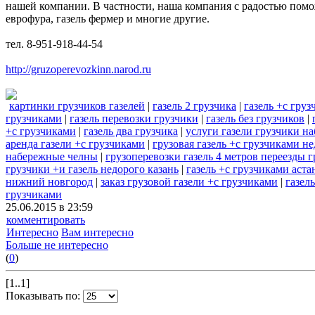
нашей компании. В частности, наша компания с радостью помож
еврофура, газель фермер и многие другие.
тел. 8-951-918-44-54
http://gruzoperevozkinn.narod.ru
картинки грузчиков газелей
|
газель 2 грузчика
|
газель +с гру
грузчиками
|
газель перевозки грузчики
|
газель без грузчиков
|
+с грузчиками
|
газель два грузчика
|
услуги газели грузчики н
аренда газели +с грузчиками
|
грузовая газель +с грузчиками н
набережные челны
|
грузоперевозки газель 4 метров переезды 
грузчики +и газель недорого казань
|
газель +с грузчиками аста
нижний новгород
|
заказ грузовой газели +с грузчиками
|
газел
грузчиками
25.06.2015 в 23:59
комментировать
Интересно
Вам интересно
Больше не интересно
(
0
)
[1..1]
Показывать по: