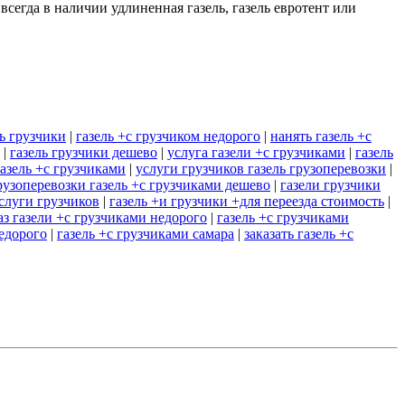
егда в наличии удлиненная газель, газель евротент или
ь грузчики
|
газель +с грузчиком недорого
|
нанять газель +с
|
газель грузчики дешево
|
услуга газели +с грузчиками
|
газель
газель +с грузчиками
|
услуги грузчиков газель грузоперевозки
|
рузоперевозки газель +с грузчиками дешево
|
газели грузчики
услуги грузчиков
|
газель +и грузчики +для переезда стоимость
|
аз газели +с грузчиками недорого
|
газель +с грузчиками
недорого
|
газель +с грузчиками самара
|
заказать газель +с