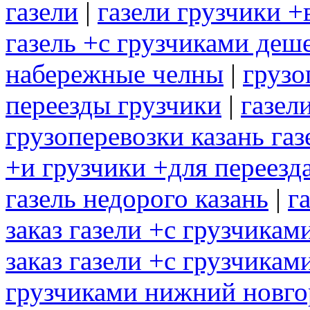
газели
|
газели грузчики +
газель +с грузчиками деш
набережные челны
|
грузо
переезды грузчики
|
газел
грузоперевозки казань газ
+и грузчики +для переезд
газель недорого казань
|
г
заказ газели +с грузчикам
заказ газели +с грузчикам
грузчиками нижний новго