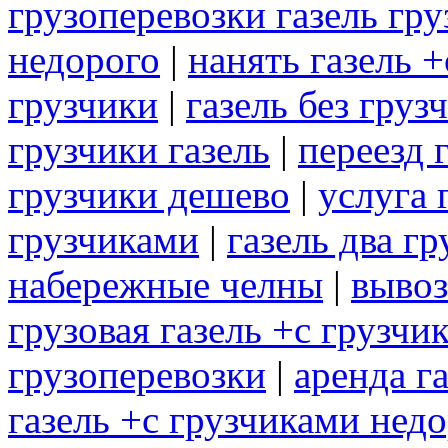
грузоперевозки газель гр
недорого
|
нанять газель 
грузчики
|
газель без груз
грузчики газель
|
переезд 
грузчики дешево
|
услуга 
грузчиками
|
газель два гр
набережные челны
|
вывоз
грузовая газель +с грузчи
грузоперевозки
|
аренда г
газель +с грузчиками нед