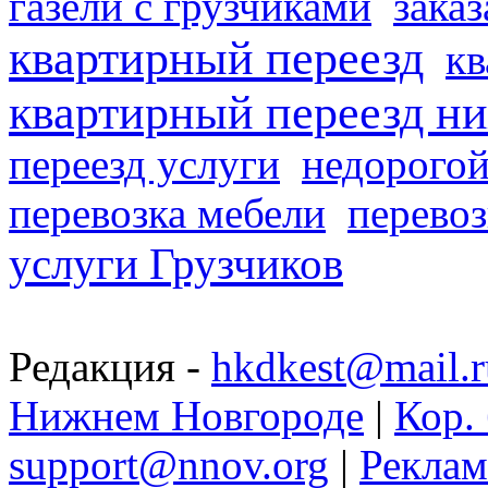
газели с грузчиками
заказ
квартирный переезд
кв
квартирный переезд н
переезд услуги
недорогой
перевозка мебели
перевоз
услуги Грузчиков
Редакция -
hkdkest@mail.r
Нижнем Новгороде
|
Кор. 
support@nnov.org
|
Реклам