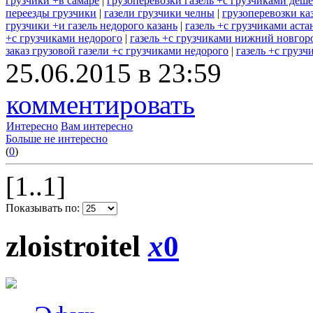
грузчики +в самаре
|
грузоперевозки газель +с грузчиками деш
переезды грузчики
|
газели грузчики челны
|
грузоперевозки каз
грузчики +и газель недорого казань
|
газель +с грузчиками аста
+с грузчиками недорого
|
газель +с грузчиками нижний новгор
заказ грузовой газели +с грузчиками недорого
|
газель +с грузч
25.06.2015 в 23:59
комментировать
Интересно
Вам интересно
Больше не интересно
(
0
)
[1..1]
Показывать по:
zloistroitel
x
0