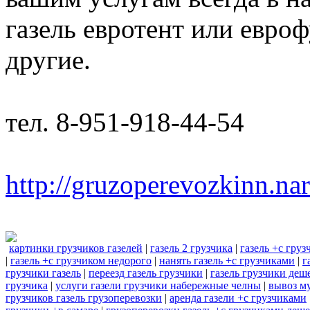
газель евротент или евроф
другие.
тел. 8-951-918-44-54
http://gruzoperevozkinn.na
картинки грузчиков газелей
|
газель 2 грузчика
|
газель +с гру
|
газель +с грузчиком недорого
|
нанять газель +с грузчиками
|
г
грузчики газель
|
переезд газель грузчики
|
газель грузчики деш
грузчика
|
услуги газели грузчики набережные челны
|
вывоз му
грузчиков газель грузоперевозки
|
аренда газели +с грузчиками