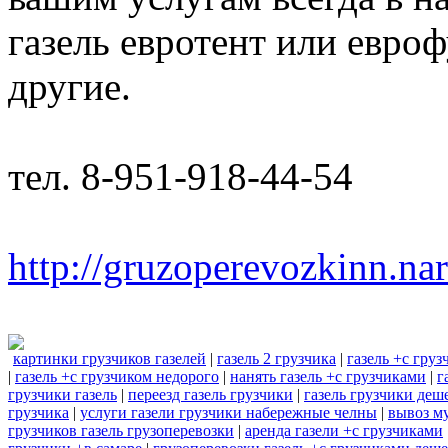
газель евротент или евроф
другие.
тел. 8-951-918-44-54
http://gruzoperevozkinn.na
картинки грузчиков газелей
|
газель 2 грузчика
|
газель +с гру
|
газель +с грузчиком недорого
|
нанять газель +с грузчиками
|
г
грузчики газель
|
переезд газель грузчики
|
газель грузчики деш
грузчика
|
услуги газели грузчики набережные челны
|
вывоз му
грузчиков газель грузоперевозки
|
аренда газели +с грузчиками