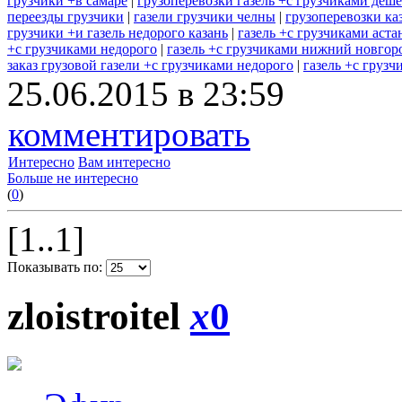
грузчики +в самаре
|
грузоперевозки газель +с грузчиками деш
переезды грузчики
|
газели грузчики челны
|
грузоперевозки каз
грузчики +и газель недорого казань
|
газель +с грузчиками аста
+с грузчиками недорого
|
газель +с грузчиками нижний новгор
заказ грузовой газели +с грузчиками недорого
|
газель +с грузч
25.06.2015 в 23:59
комментировать
Интересно
Вам интересно
Больше не интересно
(
0
)
[1..1]
Показывать по:
zloistroitel
x
0