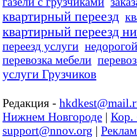
газели с грузчиками
заказ
квартирный переезд
кв
квартирный переезд н
переезд услуги
недорогой
перевозка мебели
перевоз
услуги Грузчиков
Редакция -
hkdkest@mail.r
Нижнем Новгороде
|
Кор. 
support@nnov.org
|
Реклам