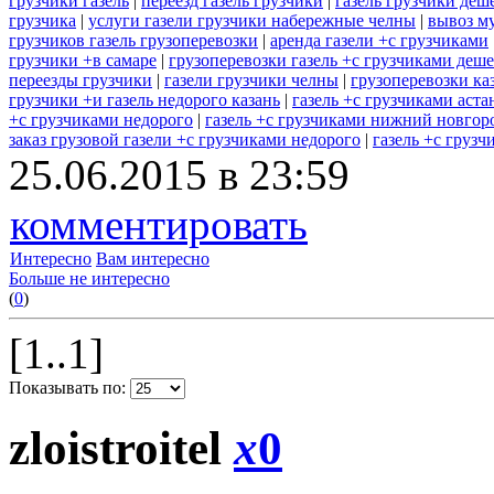
грузчики газель
|
переезд газель грузчики
|
газель грузчики деш
грузчика
|
услуги газели грузчики набережные челны
|
вывоз му
грузчиков газель грузоперевозки
|
аренда газели +с грузчиками
грузчики +в самаре
|
грузоперевозки газель +с грузчиками деш
переезды грузчики
|
газели грузчики челны
|
грузоперевозки каз
грузчики +и газель недорого казань
|
газель +с грузчиками аста
+с грузчиками недорого
|
газель +с грузчиками нижний новгор
заказ грузовой газели +с грузчиками недорого
|
газель +с грузч
25.06.2015 в 23:59
комментировать
Интересно
Вам интересно
Больше не интересно
(
0
)
[1..1]
Показывать по:
zloistroitel
x
0