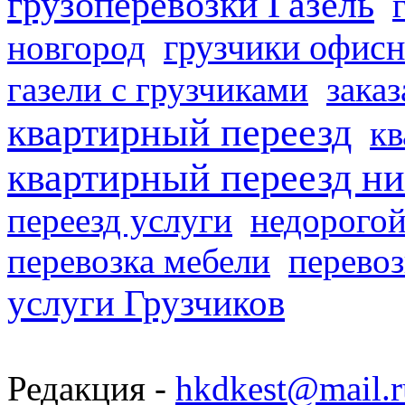
грузоперевозки Газель
грузчики офисн
новгород
газели с грузчиками
заказ
квартирный переезд
кв
квартирный переезд н
переезд услуги
недорогой
перевозка мебели
перевоз
услуги Грузчиков
Редакция -
hkdkest@mail.r