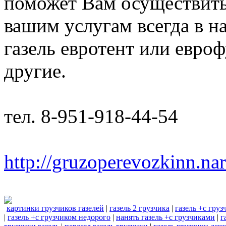
поможет Вам осуществить
вашим услугам всегда в н
газель евротент или евроф
другие.
тел. 8-951-918-44-54
http://gruzoperevozkinn.na
картинки грузчиков газелей
|
газель 2 грузчика
|
газель +с гру
|
газель +с грузчиком недорого
|
нанять газель +с грузчиками
|
г