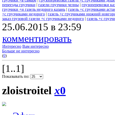
грузчики +в самаре
|
грузоперевозки газель +с грузчиками деш
переезды грузчики
|
газели грузчики челны
|
грузоперевозки каз
грузчики +и газель недорого казань
|
газель +с грузчиками аста
+с грузчиками недорого
|
газель +с грузчиками нижний новгор
заказ грузовой газели +с грузчиками недорого
|
газель +с грузч
25.06.2015 в 23:59
комментировать
Интересно
Вам интересно
Больше не интересно
(
0
)
[1..1]
Показывать по:
zloistroitel
x
0