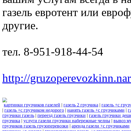
газель евротент или евроф
другие.
тел. 8-951-918-44-54
http://gruzoperevozkinn.na
картинки грузчиков газелей
|
газель 2 грузчика
|
газель +с гру
|
газель +с грузчиком недорого
|
нанять газель +с грузчиками
|
г
грузчики газель
|
переезд газель грузчики
|
газель грузчики деш
грузчика
|
услуги газели грузчики набережные челны
|
вывоз му
грузчиков газель грузоперевозки
|
аренда газели +с грузчиками