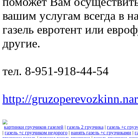
поможет Вам осуществить
вашим услугам всегда в н
газель евротент или евроф
другие.
тел. 8-951-918-44-54
http://gruzoperevozkinn.na
картинки грузчиков газелей
|
газель 2 грузчика
|
газель +с гру
|
газель +с грузчиком недорого
|
нанять газель +с грузчиками
|
г