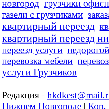
грузчики офисн
новгород
газели с грузчиками
заказ
квартирный переезд
кв
квартирный переезд н
переезд услуги
недорогой
перевозка мебели
перевоз
услуги Грузчиков
Редакция -
hkdkest@mail.r
Нижнем Новгороде
|
Кор. 