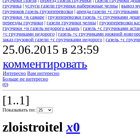
грузчики газель
|
переезд газель грузчики
|
газель грузчики деш
грузчика
|
услуги газели грузчики набережные челны
|
вывоз му
грузчиков газель грузоперевозки
|
аренда газели +с грузчиками
грузчики +в самаре
|
грузоперевозки газель +с грузчиками деш
переезды грузчики
|
газели грузчики челны
|
грузоперевозки каз
грузчики +и газель недорого казань
|
газель +с грузчиками аста
+с грузчиками недорого
|
газель +с грузчиками нижний новгор
заказ грузовой газели +с грузчиками недорого
|
газель +с грузч
25.06.2015 в 23:59
комментировать
Интересно
Вам интересно
Больше не интересно
(
0
)
[1..1]
Показывать по:
zloistroitel
x
0