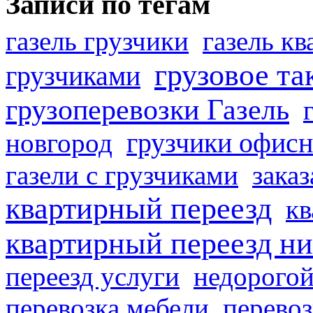
Записи по тегам
газель грузчики
газель к
грузовое та
грузчиками
грузоперевозки Газель
грузчики офисн
новгород
газели с грузчиками
заказ
квартирный переезд
кв
квартирный переезд н
переезд услуги
недорогой
перевозка мебели
перевоз