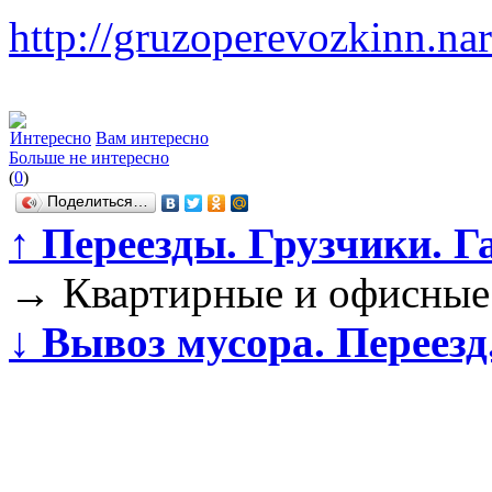
http://gruzoperevozkinn.na
Интересно
Вам интересно
Больше не интересно
(
0
)
Поделиться…
↑
Переезды. Грузчики. Га
→
Квартирные и офисные 
↓
Вывоз мусора. Переезд