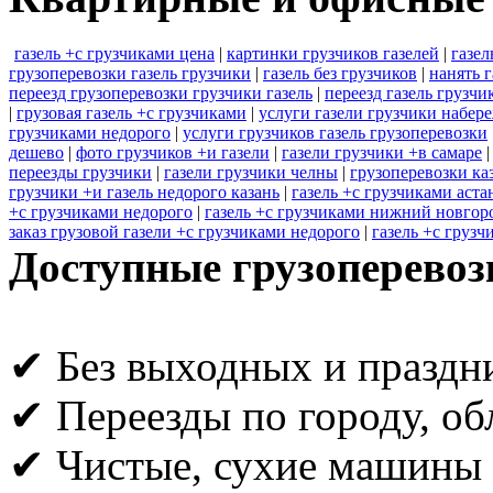
газель +с грузчиками цена
|
картинки грузчиков газелей
|
газел
грузоперевозки газель грузчики
|
газель без грузчиков
|
нанять 
переезд грузоперевозки грузчики газель
|
переезд газель грузчи
|
грузовая газель +с грузчиками
|
услуги газели грузчики набе
грузчиками недорого
|
услуги грузчиков газель грузоперевозки
дешево
|
фото грузчиков +и газели
|
газели грузчики +в самаре
переезды грузчики
|
газели грузчики челны
|
грузоперевозки каз
грузчики +и газель недорого казань
|
газель +с грузчиками аста
+с грузчиками недорого
|
газель +с грузчиками нижний новгор
заказ грузовой газели +с грузчиками недорого
|
газель +с грузч
Доступные грузоперевоз
✔ Без выходных и праздн
✔ Переезды по городу, об
✔ Чистые, сухие машины