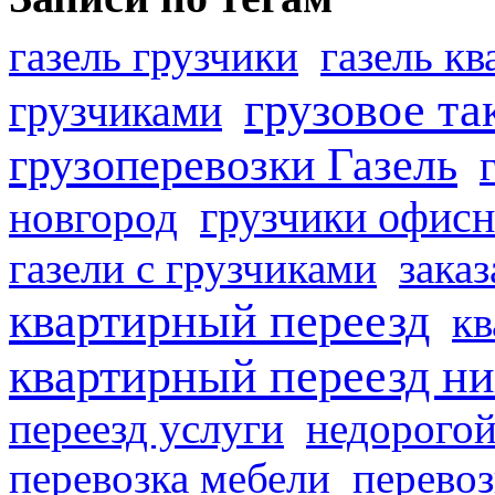
газель грузчики
газель к
грузовое та
грузчиками
грузоперевозки Газель
грузчики офисн
новгород
газели с грузчиками
заказ
квартирный переезд
кв
квартирный переезд н
переезд услуги
недорогой
перевозка мебели
перевоз