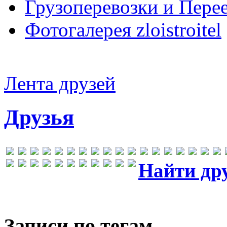
Грузоперевозки и Пере
Фотогалерея zloistroitel
Лента друзей
Друзья
Найти др
Записи по тегам