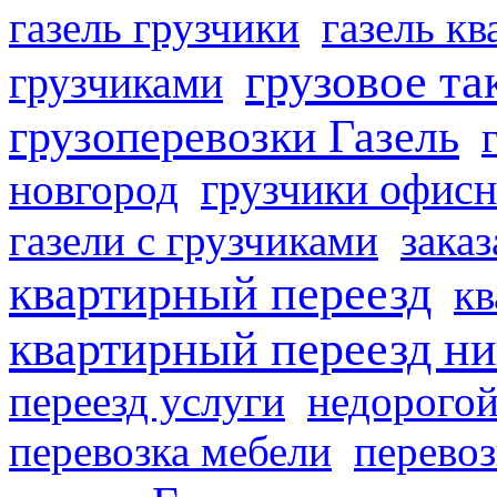
газель грузчики
газель к
грузовое та
грузчиками
грузоперевозки Газель
грузчики офисн
новгород
газели с грузчиками
заказ
квартирный переезд
кв
квартирный переезд н
переезд услуги
недорогой
перевозка мебели
перевоз