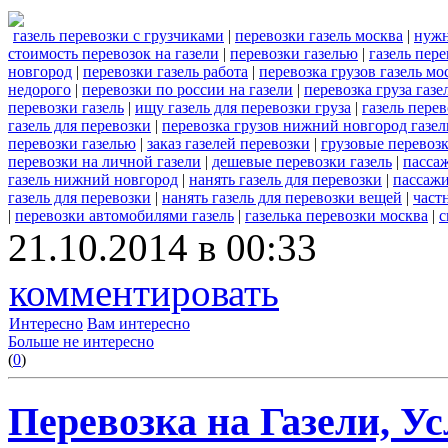
газель перевозки с грузчиками
|
перевозки газель москва
|
нужн
стоимость перевозок на газели
|
перевозки газелью
|
газель пер
новгород
|
перевозки газель работа
|
перевозка грузов газель мо
недорого
|
перевозки по россии на газели
|
перевозка груза газ
перевозки газель
|
ищу газель для перевозки груза
|
газель пере
газель для перевозки
|
перевозка грузов нижний новгород газел
перевозки газелью
|
заказ газелей перевозки
|
грузовые перевозк
перевозки на личной газели
|
дешевые перевозки газель
|
пассаж
газель нижний новгород
|
нанять газель для перевозки
|
пассажи
газель для перевозки
|
нанять газель для перевозки вещей
|
част
|
перевозки автомобилями газель
|
газелька перевозки москва
|
с
21.10.2014 в 00:33
комментировать
Интересно
Вам интересно
Больше не интересно
(
0
)
Перевозка на Газели, Ус