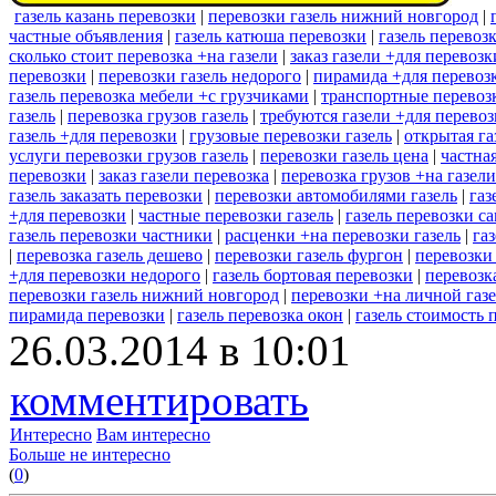
газель казань перевозки
|
перевозки газель нижний новгород
|
частные объявления
|
газель катюша перевозки
|
газель перевоз
сколько стоит перевозка +на газели
|
заказ газели +для перевоз
перевозки
|
перевозки газель недорого
|
пирамида +для перевозк
газель перевозка мебели +с грузчиками
|
транспортные перевозк
газель
|
перевозка грузов газель
|
требуются газели +для перево
газель +для перевозки
|
грузовые перевозки газель
|
открытая га
услуги перевозки грузов газель
|
перевозки газель цена
|
частна
перевозки
|
заказ газели перевозка
|
перевозка грузов +на газел
газель заказать перевозки
|
перевозки автомобилями газель
|
газ
+для перевозки
|
частные перевозки газель
|
газель перевозки с
газель перевозки частники
|
расценки +на перевозки газель
|
га
|
перевозка газель дешево
|
перевозки газель фургон
|
перевозки 
+для перевозки недорого
|
газель бортовая перевозки
|
перевозк
перевозки газель нижний новгород
|
перевозки +на личной газ
пирамида перевозки
|
газель перевозка окон
|
газель стоимость 
26.03.2014 в 10:01
комментировать
Интересно
Вам интересно
Больше не интересно
(
0
)