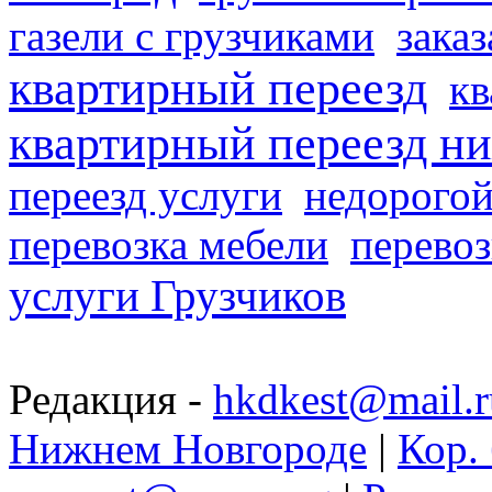
газели с грузчиками
заказ
квартирный переезд
кв
квартирный переезд н
переезд услуги
недорогой
перевозка мебели
перевоз
услуги Грузчиков
Редакция -
hkdkest@mail.r
Нижнем Новгороде
|
Кор. 