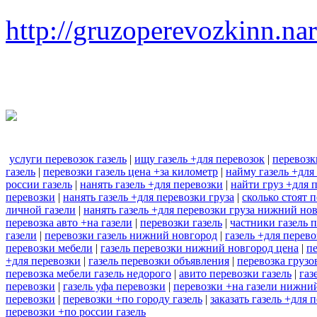
http://gruzoperevozkinn.na
услуги перевозок газель
|
ищу газель +для перевозок
|
перевозк
газель
|
перевозки газель цена +за километр
|
найму газель +для
россии газель
|
нанять газель +для перевозки
|
найти груз +для 
перевозки
|
нанять газель +для перевозки груза
|
сколько стоят 
личной газели
|
нанять газель +для перевозки груза нижний но
перевозка авто +на газели
|
перевозки газель
|
частники газель 
газели
|
перевозки газель нижний новгород
|
газель +для перев
перевозки мебели
|
газель перевозки нижний новгород цена
|
пе
+для перевозки
|
газель перевозки объявления
|
перевозка грузо
перевозка мебели газель недорого
|
авито перевозки газель
|
газ
перевозки
|
газель уфа перевозки
|
перевозки +на газели нижни
перевозки
|
перевозки +по городу газель
|
заказать газель +для 
перевозки +по россии газель