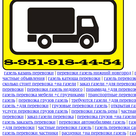
газель казань перевозки
|
перевозки газель нижний новгород
|
частные объявления
|
газель катюша перевозки
|
газель перевоз
сколько стоит перевозка +на газели
|
заказ газели +для перевоз
перевозки
|
перевозки газель недорого
|
пирамида +для перевозк
газель перевозка мебели +с грузчиками
|
транспортные перевозк
газель
|
перевозка грузов газель
|
требуются газели +для перево
газель +для перевозки
|
грузовые перевозки газель
|
открытая га
услуги перевозки грузов газель
|
перевозки газель цена
|
частна
перевозки
|
заказ газели перевозка
|
перевозка грузов +на газел
газель заказать перевозки
|
перевозки автомобилями газель
|
газ
+для перевозки
|
частные перевозки газель
|
газель перевозки с
газель перевозки частники
|
расценки +на перевозки газель
|
га