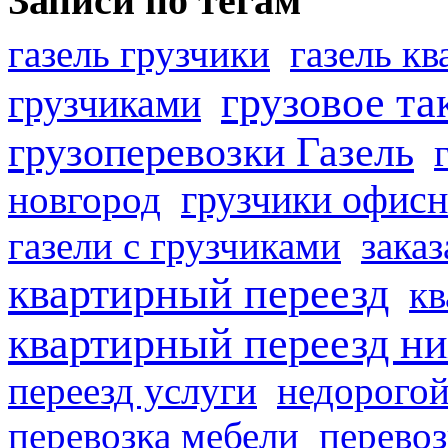
Записи по тегам
газель грузчики
газель к
грузовое та
грузчиками
грузоперевозки Газель
грузчики офисн
новгород
газели с грузчиками
заказ
квартирный переезд
кв
квартирный переезд н
переезд услуги
недорогой
перевозка мебели
перевоз