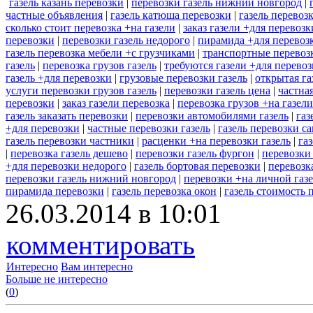
газель казань перевозки
|
перевозки газель нижний новгород
|
частные объявления
|
газель катюша перевозки
|
газель перевоз
сколько стоит перевозка +на газели
|
заказ газели +для перевоз
перевозки
|
перевозки газель недорого
|
пирамида +для перевозк
газель перевозка мебели +с грузчиками
|
транспортные перевозк
газель
|
перевозка грузов газель
|
требуются газели +для перево
газель +для перевозки
|
грузовые перевозки газель
|
открытая га
услуги перевозки грузов газель
|
перевозки газель цена
|
частна
перевозки
|
заказ газели перевозка
|
перевозка грузов +на газел
газель заказать перевозки
|
перевозки автомобилями газель
|
газ
+для перевозки
|
частные перевозки газель
|
газель перевозки с
газель перевозки частники
|
расценки +на перевозки газель
|
га
|
перевозка газель дешево
|
перевозки газель фургон
|
перевозки 
+для перевозки недорого
|
газель бортовая перевозки
|
перевозк
перевозки газель нижний новгород
|
перевозки +на личной газ
пирамида перевозки
|
газель перевозка окон
|
газель стоимость 
26.03.2014 в 10:01
комментировать
Интересно
Вам интересно
Больше не интересно
(
0
)