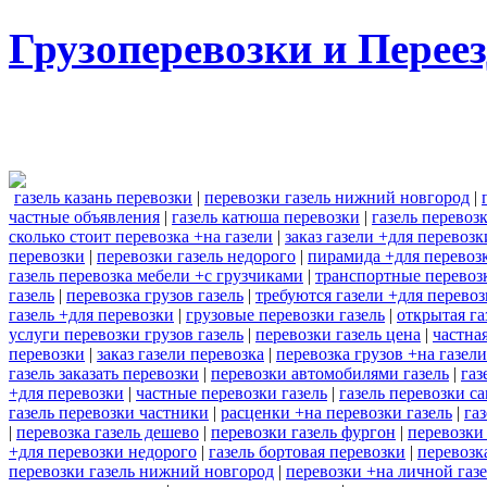
Грузоперевозки и Пере
газель казань перевозки
|
перевозки газель нижний новгород
|
частные объявления
|
газель катюша перевозки
|
газель перевоз
сколько стоит перевозка +на газели
|
заказ газели +для перевоз
перевозки
|
перевозки газель недорого
|
пирамида +для перевозк
газель перевозка мебели +с грузчиками
|
транспортные перевозк
газель
|
перевозка грузов газель
|
требуются газели +для перево
газель +для перевозки
|
грузовые перевозки газель
|
открытая га
услуги перевозки грузов газель
|
перевозки газель цена
|
частна
перевозки
|
заказ газели перевозка
|
перевозка грузов +на газел
газель заказать перевозки
|
перевозки автомобилями газель
|
газ
+для перевозки
|
частные перевозки газель
|
газель перевозки с
газель перевозки частники
|
расценки +на перевозки газель
|
га
|
перевозка газель дешево
|
перевозки газель фургон
|
перевозки 
+для перевозки недорого
|
газель бортовая перевозки
|
перевозк
перевозки газель нижний новгород
|
перевозки +на личной газ