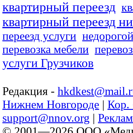
квартирный переезд
кв
квартирный переезд н
переезд услуги
недорогой
перевозка мебели
перевоз
услуги Грузчиков
Редакция -
hkdkest@mail.r
Нижнем Новгороде
|
Кор. 
support@nnov.org
|
Реклам
© 2001—2026 ООО «Медиа 