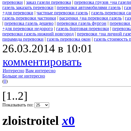
перевозки
|
заказ газели перевозка
|
перевозка грузов +на газел
газель заказать перевозки
|
перевозки автомобилями газель
|
газ
+для перевозки
|
частные перевозки газель
|
газель перевозки с
газель перевозки частники
|
расценки +на перевозки газель
|
га
|
перевозка газель дешево
|
перевозки газель фургон
|
перевозки 
+для перевозки недорого
|
газель бортовая перевозки
|
перевозк
перевозки газель нижний новгород
|
перевозки +на личной газ
пирамида перевозки
|
газель перевозка окон
|
газель стоимость 
26.03.2014 в 10:01
комментировать
Интересно
Вам интересно
Больше не интересно
(
0
)
[1..2]
Показывать по:
zloistroitel
x
0