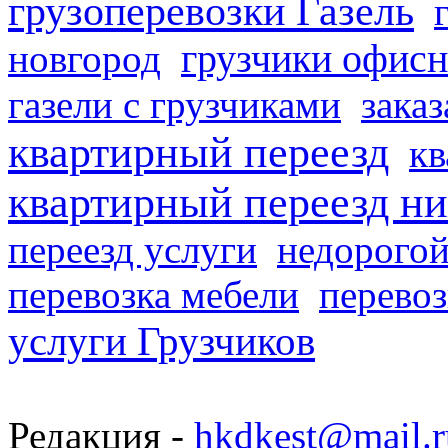
грузоперевозки Газель
грузчики офисн
новгород
газели с грузчиками
заказ
квартирный переезд
кв
квартирный переезд н
переезд услуги
недорогой
перевозка мебели
перевоз
услуги Грузчиков
Редакция -
hkdkest@mail.r