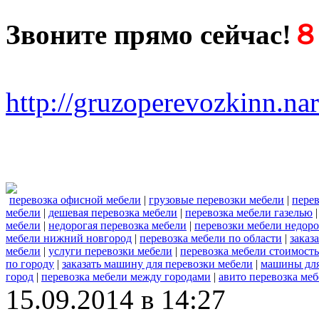
Звоните прямо сейчас!
８ 
http://gruzoperevozkinn.na
перевозка офисной мебели
|
грузовые перевозки мебели
|
пере
мебели
|
дешевая перевозка мебели
|
перевозка мебели газелью
мебели
|
недорогая перевозка мебели
|
перевозки мебели недоро
мебели нижний новгород
|
перевозка мебели по области
|
заказ
мебели
|
услуги перевозки мебели
|
перевозка мебели стоимость
по городу
|
заказать машину для перевозки мебели
|
машины для
город
|
перевозка мебели между городами
|
авито перевозка ме
15.09.2014 в 14:27