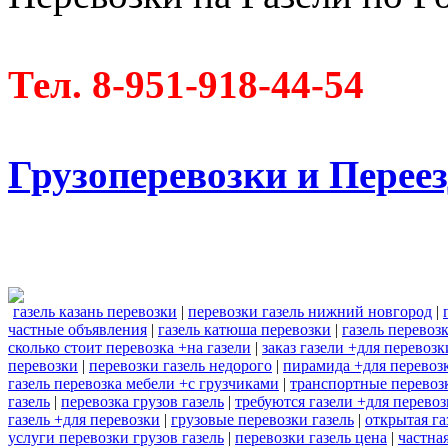
Тел. 8-951-918-44-54
Грузоперевозки и Пере
газель казань перевозки
|
перевозки газель нижний новгород
|
частные объявления
|
газель катюша перевозки
|
газель перевоз
сколько стоит перевозка +на газели
|
заказ газели +для перевоз
перевозки
|
перевозки газель недорого
|
пирамида +для перевозк
газель перевозка мебели +с грузчиками
|
транспортные перевозк
газель
|
перевозка грузов газель
|
требуются газели +для перево
газель +для перевозки
|
грузовые перевозки газель
|
открытая га
услуги перевозки грузов газель
|
перевозки газель цена
|
частна