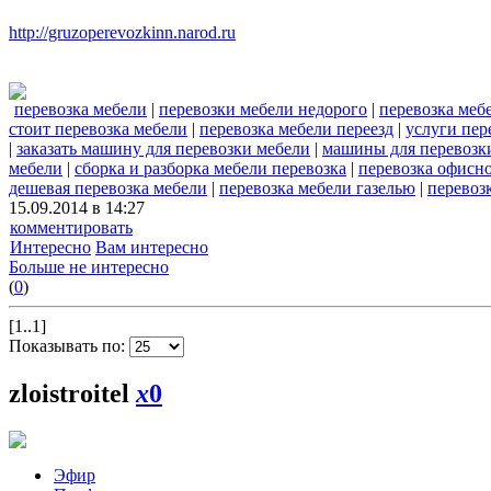
http://gruzoperevozkinn.narod.ru
перевозка мебели
|
перевозки мебели недорого
|
перевозка меб
стоит перевозка мебели
|
перевозка мебели переезд
|
услуги пер
|
заказать машину для перевозки мебели
|
машины для перевозк
мебели
|
сборка и разборка мебели перевозка
|
перевозка офисн
дешевая перевозка мебели
|
перевозка мебели газелью
|
перевоз
15.09.2014 в 14:27
комментировать
Интересно
Вам интересно
Больше не интересно
(
0
)
[1..1]
Показывать по:
zloistroitel
x
0
Эфир