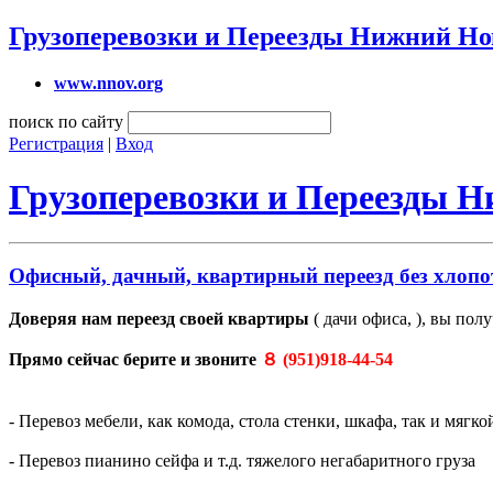
Грузоперевозки и Переезды Нижний Но
www.nnov.org
поиск по сайту
Регистрация
|
Вход
Грузоперевозки и Переезды 
Офисный, дачный, квартирный переезд без хлопо
Доверяя нам переезд своей квартиры
( дачи офиса, ), вы пол
Прямо сейчас берите и звоните
８ (951)918-44-54
- Перевоз мебели, как комода, стола стенки, шкафа, так и мягко
- Перевоз пианино сейфа и т.д. тяжелого негабаритного груза