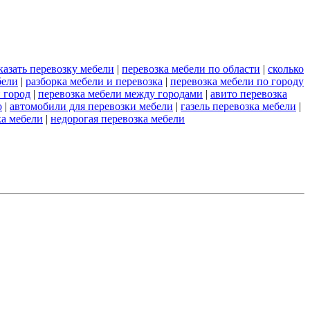
казать перевозку мебели
|
перевозка мебели по области
|
сколько
бели
|
разборка мебели и перевозка
|
перевозка мебели по городу
 город
|
перевозка мебели между городами
|
авито перевозка
о
|
автомобили для перевозки мебели
|
газель перевозка мебели
|
ка мебели
|
недорогая перевозка мебели