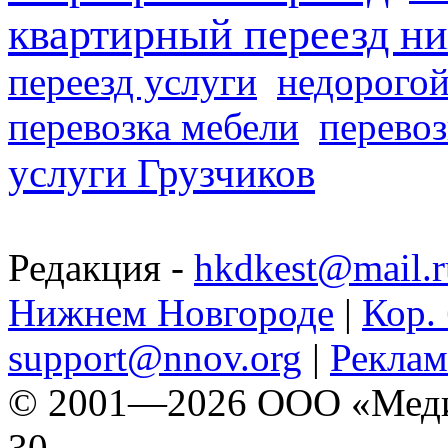
квартирный переезд н
переезд услуги
недорогой
перевозка мебели
перевоз
услуги Грузчиков
Редакция -
hkdkest@mail.r
Нижнем Новгороде
|
Кор. 
support@nnov.org
|
Реклам
© 2001—2026 ООО «Медиа 
30