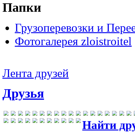
Папки
Грузоперевозки и Пере
Фотогалерея zloistroitel
Лента друзей
Друзья
Найти др