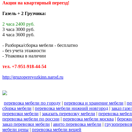
Акция на квартирный переезд!
Газель + 2 Грузчика:
2 часа 2400 руб.
3 часа 3000 руб.
4 часа 3600 руб.
- Разборка/сборка мебели - бесплатно
- без учета этажности
- Упаковка в наличии
тел. +7-951-918-44-54
http://gruzoperevozkinn.narod.ru
перевозка мебели по городу
|
перевозка и хранение мебели
|
пе
сборка мебели
|
перевозка мебели нижний новгород
|
заказ газ
перевозки мебели
|
заказать перевозку мебели
|
перевозка мебел
перевозка мебели по россии
|
перевозка мебели москва
|
бережн
заказ перевозки мебели
|
авито перевозка мебели
|
грузоперевоз
мебели цены
|
перевозка мебели вещей