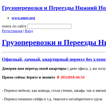
Грузоперевозки и Переезды Нижний Но
www.nnov.org
поиск по сайту
Регистрация
|
Вход
Грузоперевозки и Переезды 
Офисный, дачный, квартирный переезд без хлопо
Доверяя нам переезд своей квартиры
( дачи офиса, ), вы пол
Прямо сейчас берите и звоните
８ (951)918-44-54
- Перевоз мебели, как комода, стола стенки, шкафа, так и мягко
- Перевоз пианино сейфа и т.д. тяжелого негабаритного груза