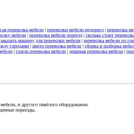
гая перевозка мебели
|
перевозки мебели недорого
|
перевозка м
евозку мебели
|
перевозка мебели переезд
|
сколько стоит перевозк
|
заказать машину для перевозки мебели
|
перевозка мебели по го
ежду городами
|
авито перевозка мебели
|
сборка и разборка мебе
мебели
|
газель перевозка мебели
|
дешевая перевозка мебели
|
пер
мебели, и другого тяжёлого оборудования.
дачные переезды.