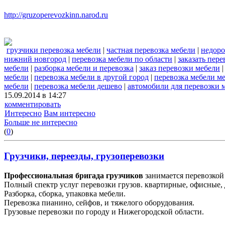
http://gruzoperevozkinn.narod.ru
грузчики перевозка мебели
|
частная перевозка мебели
|
недоро
нижний новгород
|
перевозка мебели по области
|
заказать пер
мебели
|
разборка мебели и перевозка
|
заказ перевозки мебели
мебели
|
перевозка мебели в другой город
|
перевозка мебели м
мебели
|
перевозка мебели дешево
|
автомобили для перевозки 
15.09.2014 в 14:27
комментировать
Интересно
Вам интересно
Больше не интересно
(
0
)
Грузчики, переезды, грузоперевозки
Профессиональная бригада грузчиков
занимается перевозкой 
Полный спектр услуг перевозки грузов. квартирные, офисные, 
Разборка, сборка, упаковка мебели.
Перевозка пианино, сейфов, и тяжелого оборудования.
Грузовые перевозки по городу и Нижегородской области.