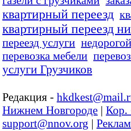
газели с грузчиками
заказ
квартирный переезд
кв
квартирный переезд н
переезд услуги
недорогой
перевозка мебели
перевоз
услуги Грузчиков
Редакция -
hkdkest@mail.r
Нижнем Новгороде
|
Кор. 
support@nnov.org
|
Реклам