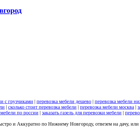
вгород
ли с грузчиками
|
перевозка мебели дешево
|
перевозка мебели н
ели
|
сколько стоит перевозка мебели
|
перевозка мебели москва
|
з
 мебели по россии
|
заказать газель для перевозки мебели
|
перево
ыстро и Аккуратно по Нижнему Новгороду, отвезем на дачу, или
.