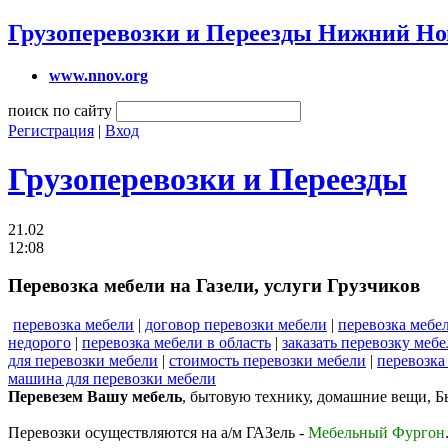
Грузоперевозки и Переезды Нижний Но
www.nnov.org
поиск по сайту
Регистрация
|
Вход
Грузоперевозки и Переезды
21.02
12:08
Перевозка мебели на Газели, услуги Грузчиков
перевозка мебели
|
договор перевозки мебели
|
перевозка мебе
недорого
|
перевозка мебели в область
|
заказать перевозку меб
для перевозки мебели
|
стоимость перевозки мебели
|
перевозка
машина для перевозки мебели
Перевезем Вашу мебель
, бытовую технику, домашние вещи, Б
Перевозки осуществляются на а/м ГАЗель -
Мебельный Фургон