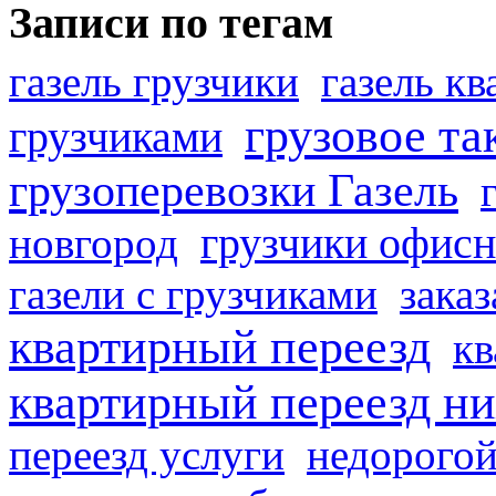
Записи по тегам
газель грузчики
газель к
грузовое та
грузчиками
грузоперевозки Газель
грузчики офисн
новгород
газели с грузчиками
заказ
квартирный переезд
кв
квартирный переезд н
переезд услуги
недорогой