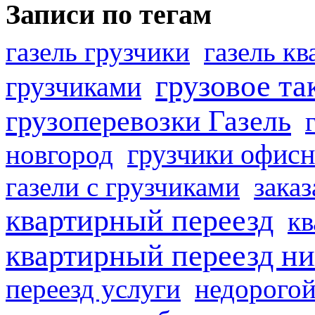
Записи по тегам
газель грузчики
газель к
грузовое та
грузчиками
грузоперевозки Газель
грузчики офисн
новгород
газели с грузчиками
заказ
квартирный переезд
кв
квартирный переезд н
переезд услуги
недорогой