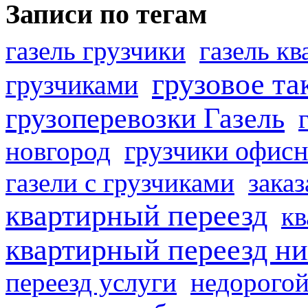
Записи по тегам
газель грузчики
газель к
грузовое та
грузчиками
грузоперевозки Газель
грузчики офисн
новгород
газели с грузчиками
заказ
квартирный переезд
кв
квартирный переезд н
переезд услуги
недорогой