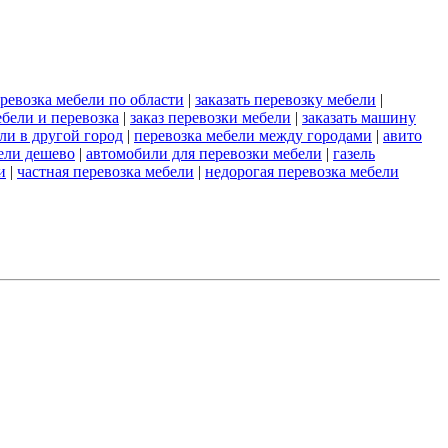
ревозка мебели по области
|
заказать перевозку мебели
|
ебели и перевозка
|
заказ перевозки мебели
|
заказать машину
ли в другой город
|
перевозка мебели между городами
|
авито
ели дешево
|
автомобили для перевозки мебели
|
газель
и
|
частная перевозка мебели
|
недорогая перевозка мебели