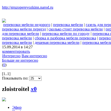
http://gruzoperevozkinn.narod.ru
перевозки мебели недорого
|
перевозка мебели
|
газель для пе
перевозка мебели переезд
|
сколько стоит перевозка мебели
|
пе
для перевозки мебели
|
перевозка мебели по городу
|
перевозка 
перевозка мебели
|
сборка и разборка мебели перевозка
|
перево
перевозка мебели
|
дешевая перевозка мебели
|
перевозка мебел
15.09.2014 в 14:27
комментировать
Интересно
Вам интересно
Больше не интересно
(
0
)
[1..1]
Показывать по:
zloistroitel
x
0
Эфир