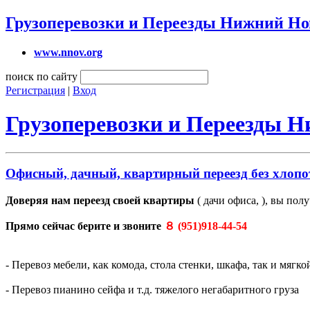
Грузоперевозки и Переезды Нижний Но
www.nnov.org
поиск по сайту
Регистрация
|
Вход
Грузоперевозки и Переезды 
Офисный, дачный, квартирный переезд без хлопо
Доверяя нам переезд своей квартиры
( дачи офиса, ), вы пол
Прямо сейчас берите и звоните
８ (951)918-44-54
- Перевоз мебели, как комода, стола стенки, шкафа, так и мягко
- Перевоз пианино сейфа и т.д. тяжелого негабаритного груза