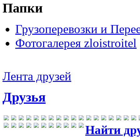
Папки
Грузоперевозки и Пере
Фотогалерея zloistroitel
Лента друзей
Друзья
Найти др