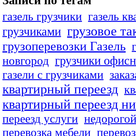
Записи по тегам
газель грузчики
газель к
грузовое та
грузчиками
грузоперевозки Газель
грузчики офисн
новгород
газели с грузчиками
заказ
квартирный переезд
кв
квартирный переезд н
переезд услуги
недорогой
перевозка мебели
перевоз