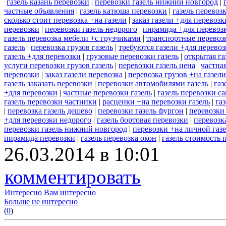
газель казань перевозки
|
перевозки газель нижний новгород
|
частные объявления
|
газель катюша перевозки
|
газель перевоз
сколько стоит перевозка +на газели
|
заказ газели +для перевоз
перевозки
|
перевозки газель недорого
|
пирамида +для перевозк
газель перевозка мебели +с грузчиками
|
транспортные перевозк
газель
|
перевозка грузов газель
|
требуются газели +для перево
газель +для перевозки
|
грузовые перевозки газель
|
открытая га
услуги перевозки грузов газель
|
перевозки газель цена
|
частна
перевозки
|
заказ газели перевозка
|
перевозка грузов +на газел
газель заказать перевозки
|
перевозки автомобилями газель
|
газ
+для перевозки
|
частные перевозки газель
|
газель перевозки с
газель перевозки частники
|
расценки +на перевозки газель
|
га
|
перевозка газель дешево
|
перевозки газель фургон
|
перевозки 
+для перевозки недорого
|
газель бортовая перевозки
|
перевозк
перевозки газель нижний новгород
|
перевозки +на личной газ
пирамида перевозки
|
газель перевозка окон
|
газель стоимость 
26.03.2014 в 10:01
комментировать
Интересно
Вам интересно
Больше не интересно
(
0
)