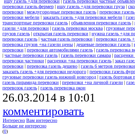
ищу газель +для перевозки
|
газель перевозки частные объявле
перевозки газель фермер
|
ищу газель +для перевозки груза
|
ско
перевозки
|
междугородные перевозки газель
|
перевозки газель
перевозки мебели
|
заказать газель +для перевозки мебели
|
газе
транспортные перевозки газель
|
объявления перевозки газель
|
газели +для перевозки
|
газель перевозки москва
|
грузовые пере
грузов газель
|
открытая газель перевозки
|
нужна газель +для п
перевозки газель
|
частная газель перевозки
|
перевозки газель 
перевозка грузов +на газели цены
|
дешевые перевозки газель
|
перевозки
|
перевозки автомобилями газель
|
газель перевозка 
|
частные перевозки газель
|
газель перевозки самара
|
расценки 
перевозки частники
|
расценки +на перевозки газель
|
заказ газ
перевозки
|
перевозка газель дешево
|
газель 6 метров перевозки
заказать газель +для перевозки недорого
|
перевозки газель фур
грузовые перевозки газель нижний новгород
|
газель бортовая 
газель пирамида перевозки
|
перевозки +на личной газели
|
газ
перевозок газель
|
газель перевозка окон
26.03.2014 в 10:01
комментировать
Интересно
Вам интересно
Больше не интересно
(
0
)