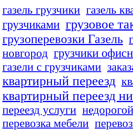
газель грузчики
газель к
грузовое та
грузчиками
грузоперевозки Газель
грузчики офисн
новгород
газели с грузчиками
заказ
квартирный переезд
кв
квартирный переезд н
переезд услуги
недорогой
перевозка мебели
перевоз